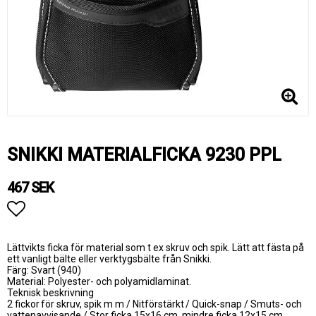
SNIKKI MATERIALFICKA 9230 PPL
467 SEK
Lägg till i favoritlistan
Lättvikts ficka för material som t ex skruv och spik. Lätt att fästa på
ett vanligt bälte eller verktygsbälte från Snikki.
Färg: Svart (940)
Material: Polyester- och polyamidlaminat.
Teknisk beskrivning
2 fickor för skruv, spik m m / Nitförstärkt / Quick-snap / Smuts- och
vattenavvisande / Stor ficka 15x16 cm, mindre ficka 12x15 cm.