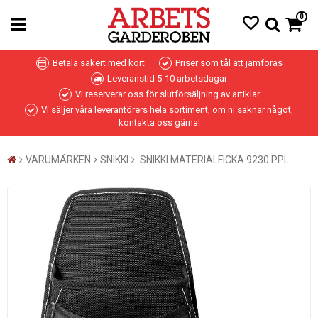
0
Betala säkert med kort
Priser som tål att jämföras
Leveranstid 5-10 arbetsdagar
Vi reserverar oss för slutförsäljning av artiklar
Vi säljer våra leverantörers hela sortiment, om ni saknar något,
kontakta oss gärna!
VARUMÄRKEN
SNIKKI
SNIKKI MATERIALFICKA 9230 PPL