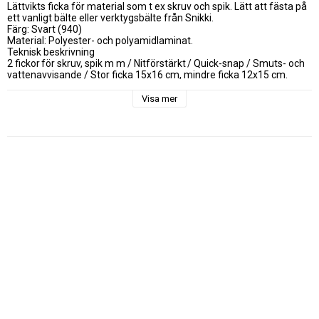
Lättvikts ficka för material som t ex skruv och spik. Lätt att fästa på 
ett vanligt bälte eller verktygsbälte från Snikki.

Färg: Svart (940)

Material: Polyester- och polyamidlaminat.

Teknisk beskrivning

2 fickor för skruv, spik m m / Nitförstärkt / Quick-snap / Smuts- och 
vattenavvisande / Stor ficka 15x16 cm, mindre ficka 12x15 cm.
Visa mer