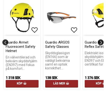
istan
istan
g till i favoritlistan
Lägg till i favoritlistan
Lägg till i fav
Lägg till i fav
Guardio Armet
Guardio ARGOS
Guardio Arme
Fluorescent Safety
Safety Glasses
Reflex Safety
Helmet
Skyddsglasögon
Elektriskt isol
(EN166) som är
skyddshjälm 
En välventilerad och
väldigt bekväma
EN397 och EN
bekväm skyddshjälm
samt en optisk
certifikat för
(EN397) med fokus
korrekthet…
på komfort…
1 318 SEK
138 SEK
1 376 SEK
KÖP
LÄS MER
KÖP