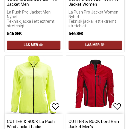
Jacket Men
Jacket Women
La Push Pro Jacket Men
La Push Pro Jacket Women
Nyhet
Nyhet
Teknisk jacka i ett extremt
Teknisk jacka i ett extremt
stretchigt…
stretchigt…
546 SEK
546 SEK
LÄS MER
LÄS MER
Lägg till i favoritlistan
Lägg till i favoritlistan
Lägg 
Lägg 
CUTTER & BUCK La Push
CUTTER & BUCK Lord Rain
Wind Jacket Ladie
Jacket Men's