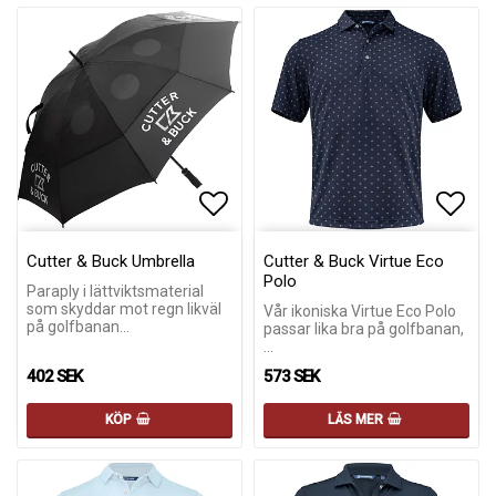
Lägg till i favoritlistan
Lägg 
Lägg 
Cutter & Buck Umbrella
Cutter & Buck Virtue Eco
Polo
Paraply i lättviktsmaterial
som skyddar mot regn likväl
Vår ikoniska Virtue Eco Polo
på golfbanan…
passar lika bra på golfbanan,
…
402 SEK
573 SEK
KÖP
LÄS MER