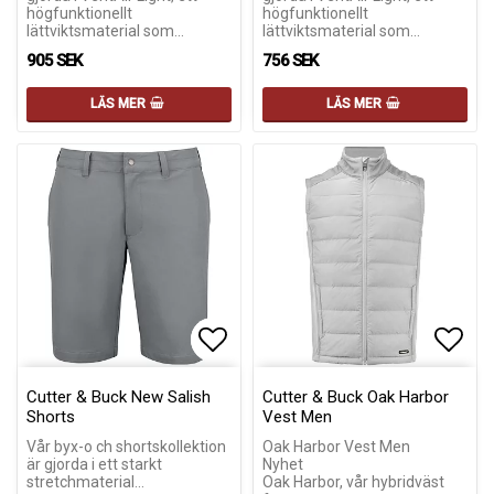
högfunktionellt
högfunktionellt
lättviktsmaterial som…
lättviktsmaterial som…
905 SEK
756 SEK
LÄS MER
LÄS MER
Lägg till i favoritlistan
Lägg till i favoritlistan
Lägg 
Lägg 
Cutter & Buck New Salish
Cutter & Buck Oak Harbor
Shorts
Vest Men
Vår byx-o ch shortskollektion
Oak Harbor Vest Men
är gjorda i ett starkt
Nyhet
stretchmaterial…
Oak Harbor, vår hybridväst