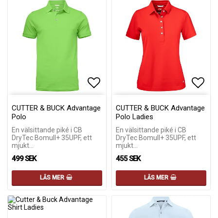
Lägg till i favoritlistan
Lägg till i favoritlistan
Lägg 
Lägg 
CUTTER & BUCK Advantage
CUTTER & BUCK Advantage
Polo
Polo Ladies
En välsittande piké i CB
En välsittande piké i CB
DryTec Bomull+ 35UPF, ett
DryTec Bomull+ 35UPF, ett
mjukt…
mjukt…
499 SEK
455 SEK
LÄS MER
LÄS MER