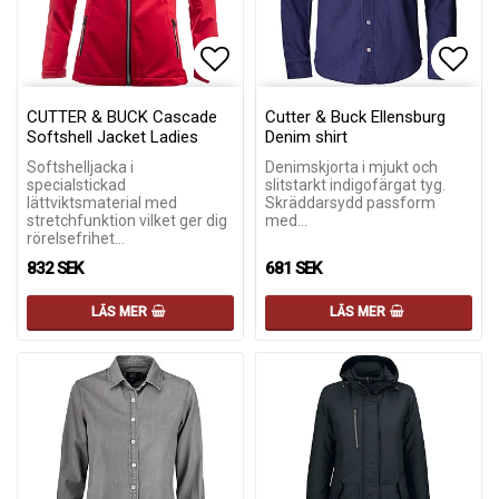
Lägg till i favoritlistan
Lägg till i favoritlistan
Lägg 
Lägg 
CUTTER & BUCK Cascade
Cutter & Buck Ellensburg
Softshell Jacket Ladies
Denim shirt
Softshelljacka i
Denimskjorta i mjukt och
specialstickad
slitstarkt indigofärgat tyg.
lättviktsmaterial med
Skräddarsydd passform
stretchfunktion vilket ger dig
med…
rörelsefrihet…
832 SEK
681 SEK
LÄS MER
LÄS MER