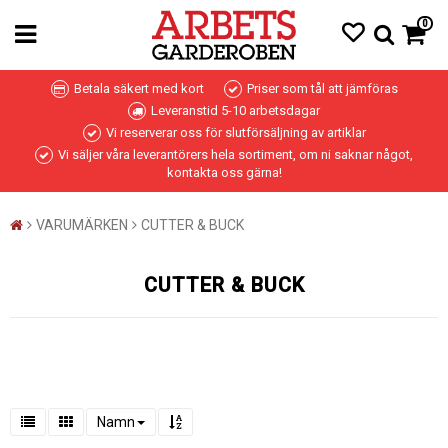
0
Betala säkert med kort
Priser som tål att jämföras
Leveranstid 5-10 arbetsdagar
Vi reserverar oss för slutförsäljning av artiklar
Vi säljer våra leverantörers hela sortiment, om ni saknar något,
kontakta oss gärna!
VARUMÄRKEN
CUTTER & BUCK
CUTTER & BUCK
Namn