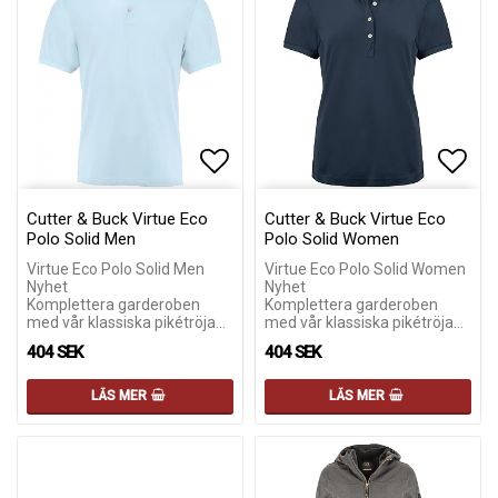
Lägg till i favoritlistan
Lägg till i favoritlistan
Lägg 
Lägg 
Cutter & Buck Virtue Eco
Cutter & Buck Virtue Eco
Polo Solid Men
Polo Solid Women
Virtue Eco Polo Solid Men
Virtue Eco Polo Solid Women
Nyhet
Nyhet
Komplettera garderoben
Komplettera garderoben
med vår klassiska pikétröja…
med vår klassiska pikétröja…
404 SEK
404 SEK
LÄS MER
LÄS MER