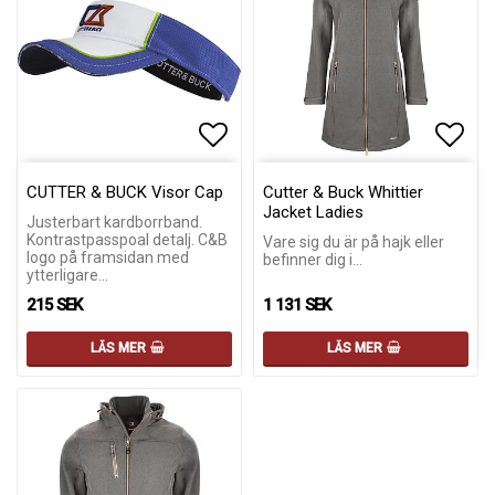
Lägg till i favoritlistan
Lägg till i favoritlistan
Lägg 
CUTTER & BUCK Visor Cap
Cutter & Buck Whittier
Jacket Ladies
Justerbart kardborrband.
Kontrastpasspoal detalj. C&B
Vare sig du är på hajk eller
logo på framsidan med
befinner dig i…
ytterligare…
215 SEK
1 131 SEK
LÄS MER
LÄS MER