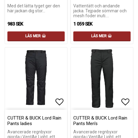
Med det lätta tyget ger den
Vattentätt och andande
här jackan dig stor…
jacka. Tejpade sömmar och
mesh foder inuti.…
983 SEK
1 059 SEK
LÄS MER
LÄS MER
Lägg till i favoritlistan
Lägg till i favoritlistan
Lägg 
Lägg 
CUTTER & BUCK Lord Rain
CUTTER & BUCK Lord Rain
Pants ladies
Pants Men's
Avancerade regnbyxor
Avancerade regnbyxor
gjorda i VentAir Light, ett
gjorda i VentAir Light, ett