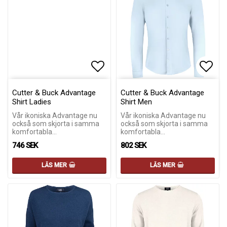
Lägg till i favoritlistan
Lägg till i favoritlistan
Lägg 
Lägg 
Cutter & Buck Advantage
Cutter & Buck Advantage
Shirt Ladies
Shirt Men
Vår ikoniska Advantage nu
Vår ikoniska Advantage nu
också som skjorta i samma
också som skjorta i samma
komfortabla…
komfortabla…
746 SEK
802 SEK
LÄS MER
LÄS MER