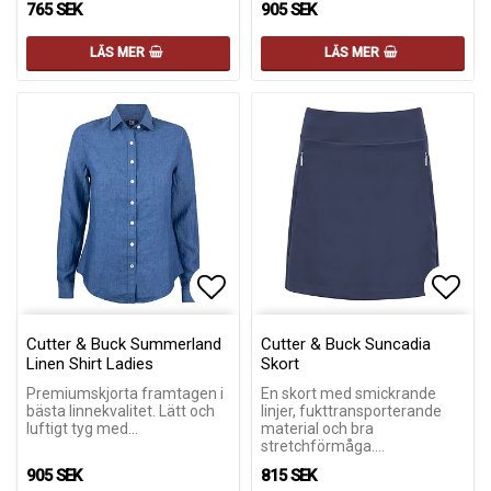
765 SEK
905 SEK
LÄS MER
LÄS MER
Lägg till i favoritlistan
Lägg till i favoritlistan
Lägg 
Lägg 
Cutter & Buck Summerland
Cutter & Buck Suncadia
Linen Shirt Ladies
Skort
Premiumskjorta framtagen i
En skort med smickrande
bästa linnekvalitet. Lätt och
linjer, fukttransporterande
luftigt tyg med…
material och bra
stretchförmåga.…
905 SEK
815 SEK