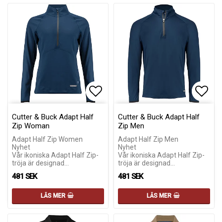
Lägg till i favoritlistan
Lägg till i favoritlistan
Lägg 
Lägg 
Cutter & Buck Adapt Half
Cutter & Buck Adapt Half
Zip Woman
Zip Men
Adapt Half Zip Women
Adapt Half Zip Men
Nyhet
Nyhet
Vår ikoniska Adapt Half Zip-
Vår ikoniska Adapt Half Zip-
tröja är designad…
tröja är designad…
481 SEK
481 SEK
LÄS MER
LÄS MER