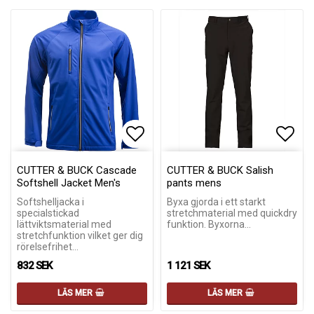
Lägg till i favoritlistan
Lägg till i favoritlistan
Lägg 
Lägg 
CUTTER & BUCK Cascade
CUTTER & BUCK Salish
Softshell Jacket Men's
pants mens
Softshelljacka i
Byxa gjorda i ett starkt
specialstickad
stretchmaterial med quickdry
lättviktsmaterial med
funktion. Byxorna…
stretchfunktion vilket ger dig
rörelsefrihet…
832 SEK
1 121 SEK
LÄS MER
LÄS MER