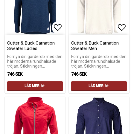
Lägg till i favoritlistan
Lägg till i favoritlistan
Lägg 
Lägg 
Cutter & Buck Carnation
Cutter & Buck Carnation
Sweater Ladies
Sweater Men
Förnya din garderob med den
Förnya din garderob med den
här moderna rundhalsade
här moderna rundhalsade
tröjan. Stickningen…
tröjan. Stickningen…
746 SEK
746 SEK
LÄS MER
LÄS MER