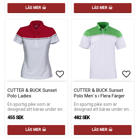
LÄS MER
LÄS MER
Lägg till i favoritlistan
Lägg till i favoritlistan
Lägg 
Lägg 
CUTTER & BUCK Sunset
CUTTER & BUCK Sunset
Polo Ladies
Polo Men´s i Flera Färger
En sportig pike som är
En sportig pike som är
designad att bäras under en…
designad att bäras under en…
455 SEK
482 SEK
LÄS MER
LÄS MER