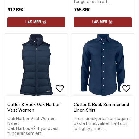
fungerar som ett…
917 SEK
765 SEK
LÄS MER
LÄS MER
Lägg till i favoritlistan
Lägg till i favoritlistan
Lägg 
Lägg 
Cutter & Buck Oak Harbor
Cutter & Buck Summerland
Vest Women
Linen Shirt
Oak Harbor Vest Women
Premiumskjorta framtagen i
Nyhet
bästa linnekvalitet. Lätt och
Oak Harbor, vår hybridväst
luftigt tyg med…
fungerar som ett…