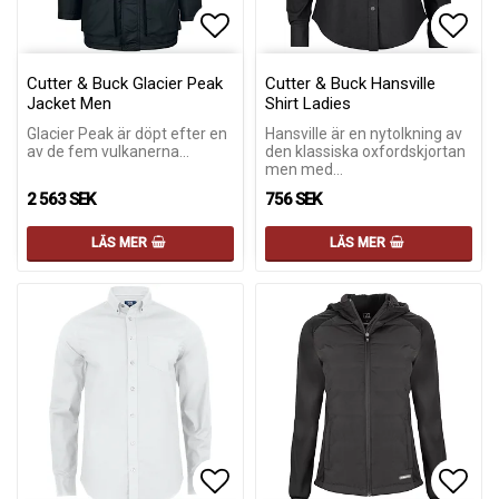
Lägg till i favoritlistan
Lägg 
Lägg 
Cutter & Buck Glacier Peak
Cutter & Buck Hansville
Jacket Men
Shirt Ladies
Glacier Peak är döpt efter en
Hansville är en nytolkning av
av de fem vulkanerna…
den klassiska oxfordskjortan
men med…
2 563 SEK
756 SEK
LÄS MER
LÄS MER