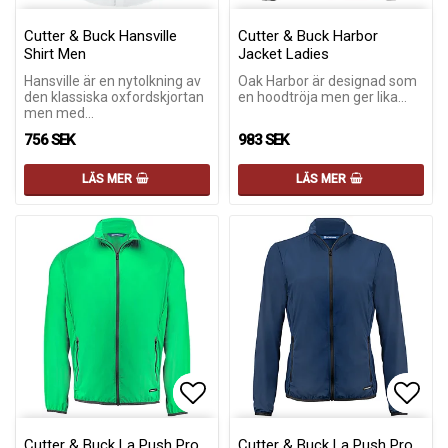
Lägg till i favoritlistan
Lägg till i favoritlistan
Lägg 
Cutter & Buck Hansville
Cutter & Buck Harbor
Shirt Men
Jacket Ladies
Hansville är en nytolkning av
Oak Harbor är designad som
den klassiska oxfordskjortan
en hoodtröja men ger lika…
men med…
756 SEK
983 SEK
LÄS MER
LÄS MER
Lägg till i favoritlistan
Lägg till i favoritlistan
Lägg 
Lägg 
Cutter & Buck La Push Pro
Cutter & Buck La Push Pro