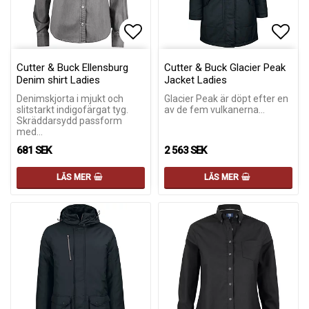
Lägg till i favoritlistan
Lägg till i favoritlistan
Lägg 
Cutter & Buck Ellensburg
Cutter & Buck Glacier Peak
Denim shirt Ladies
Jacket Ladies
Denimskjorta i mjukt och
Glacier Peak är döpt efter en
slitstarkt indigofärgat tyg.
av de fem vulkanerna…
Skräddarsydd passform
med…
681 SEK
2 563 SEK
LÄS MER
LÄS MER