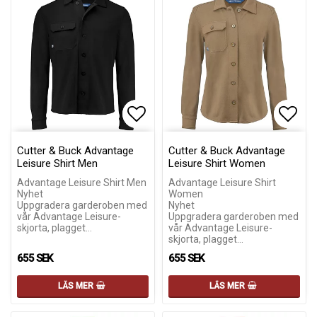
Lägg till i favoritlistan
Lägg till i favoritlistan
Lägg 
Lägg 
Cutter & Buck Advantage
Cutter & Buck Advantage
Leisure Shirt Men
Leisure Shirt Women
Advantage Leisure Shirt Men
Advantage Leisure Shirt
Nyhet
Women
Uppgradera garderoben med
Nyhet
vår Advantage Leisure-
Uppgradera garderoben med
skjorta, plagget…
vår Advantage Leisure-
skjorta, plagget…
655 SEK
655 SEK
LÄS MER
LÄS MER