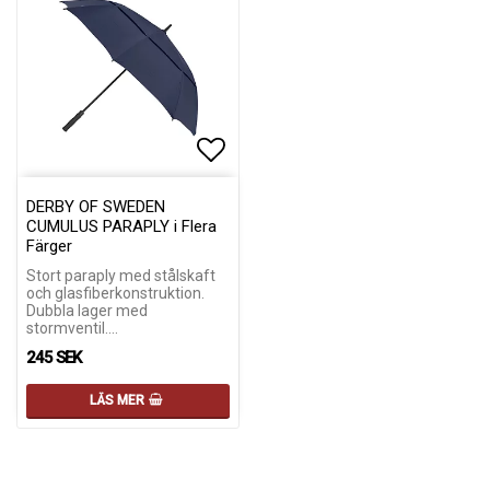
Lägg till i favoritlistan
Lägg till i favoritlistan
DERBY OF SWEDEN
CUMULUS PARAPLY i Flera
Färger
Stort paraply med stålskaft
och glasfiberkonstruktion.
Dubbla lager med
stormventil.…
245 SEK
LÄS MER