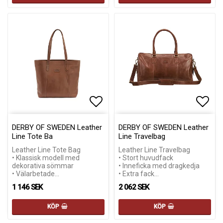
Lägg till i favoritlistan
Lägg till i favoritlistan
Lägg 
Lägg 
DERBY OF SWEDEN Leather
DERBY OF SWEDEN Leather
Line Tote Ba
Line Travelbag
Leather Line Tote Bag
Leather Line Travelbag
• Klassisk modell med
• Stort huvudfack
dekorativa sömmar
• Inneficka med dragkedja
• Välarbetade…
• Extra fack…
1 146 SEK
2 062 SEK
KÖP
KÖP