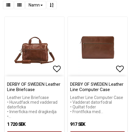
Namn
Lägg till i favoritlistan
Lägg till i favoritlistan
Lägg 
Lägg 
DERBY OF SWEDEN Leather
DERBY OF SWEDEN Leather
Line Briefcase
Line Computer Case
Leather Line Briefcase
Leather Line Computer Case
• Huvudfack med vadderad
• Vadderat datorfodral
datorficka
• Quiltat foder
• Innerficka med dragkedja
• Frontficka med…
•…
1 720 SEK
917 SEK