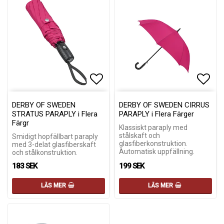
Lägg till i favoritlistan
Lägg till i favoritlistan
Lägg 
Lägg 
DERBY OF SWEDEN
DERBY OF SWEDEN CIRRUS
STRATUS PARAPLY i Flera
PARAPLY i Flera Färger
Färgr
Klassiskt paraply med
stålskaft och
Smidigt hopfällbart paraply
glasfiberkonstruktion.
med 3-delat glasfiberskaft
Automatisk uppfällning.
och stålkonstruktion.
183 SEK
199 SEK
LÄS MER
LÄS MER