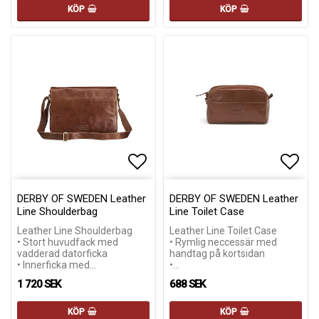
KÖP
KÖP
Lägg till i favoritlistan
Lägg till i favoritlistan
Lägg 
Lägg 
DERBY OF SWEDEN Leather
DERBY OF SWEDEN Leather
Line Shoulderbag
Line Toilet Case
Leather Line Shoulderbag
Leather Line Toilet Case
• Stort huvudfack med
• Rymlig neccessär med
vadderad datorficka
handtag på kortsidan
• Innerficka med…
•…
1 720 SEK
688 SEK
KÖP
KÖP