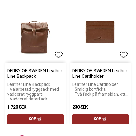
Lägg till i favoritlistan
Lägg till i favoritlistan
Lägg 
DERBY OF SWEDEN Leather
DERBY OF SWEDEN Leather
Line Backpack
Line Cardholder
Leather Line Backpack
Leather Line Cardholder
• Välarbetad ryggsäck med
• Smidig kortficka
vadderat ryggparti
• Två fack på framsidan, ett…
• Vadderat datorfack…
1 720 SEK
230 SEK
KÖP
KÖP