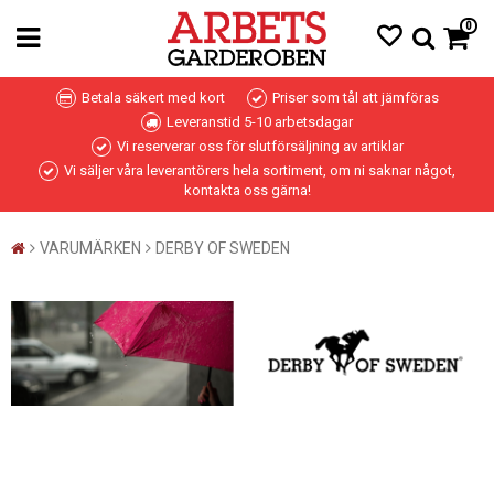
0
Betala säkert med kort
Priser som tål att jämföras
Leveranstid 5-10 arbetsdagar
Vi reserverar oss för slutförsäljning av artiklar
Vi säljer våra leverantörers hela sortiment, om ni saknar något,
kontakta oss gärna!
VARUMÄRKEN
DERBY OF SWEDEN