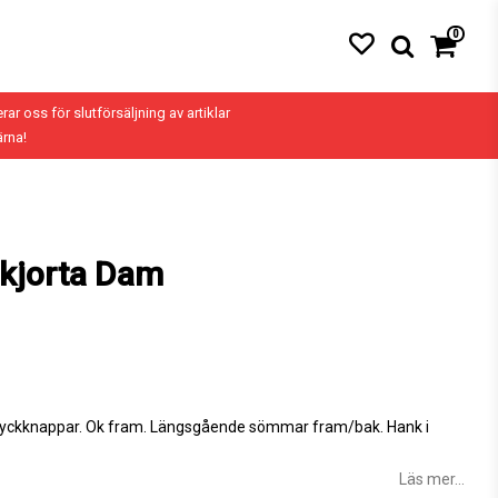
0
erar oss för slutförsäljning av artiklar
ärna!
kjorta Dam
tryckknappar. Ok fram. Längsgående sömmar fram/bak. Hank i
Läs mer...