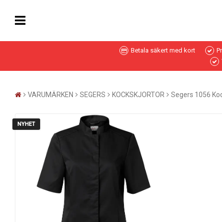
Betala säkert med kort
P
VARUMÄRKEN
SEGERS
KOCKSKJORTOR
Segers 1056 Ko
NYHET