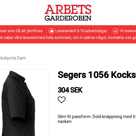
riser som tål att jämföras
Leveranstid 5-10 arbetsdagar
Vi reserv
Vi säljer våra leverantörers hela sortiment, om ni saknar något, kontakta oss g
ckskjorta Dam
Segers 1056 Kocks
304 SEK
Lägg till i favoritlistan
Slim fit passform. Dold knäppning med 
nacken.