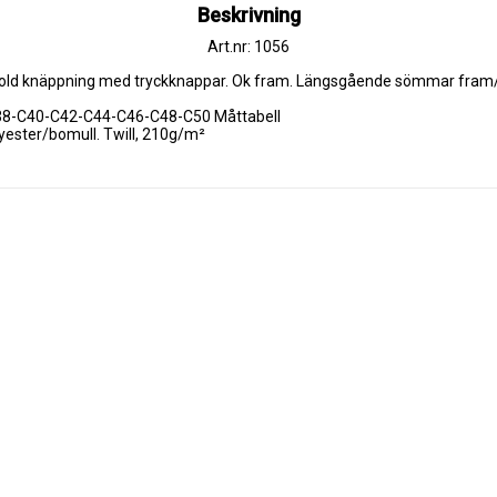
Beskrivning
Art.nr: 1056
Dold knäppning med tryckknappar. Ok fram. Längsgående sömmar fram/ba
38-C40-C42-C44-C46-C48-C50 Måttabell

lyester/bomull. Twill, 210g/m²