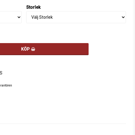
Storlek
KÖP
S
erantören