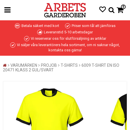
0
Betala säkert med kort
Priser som tål att jämföras
Leveranstid 5-10 arbetsdagar
Vi reserverar oss för slutförsäljning av artiklar
Vi säljer våra leverantörers hela sortiment, om ni saknar något,
kontakta oss gärna!
VARUMÄRKEN
PROJOB
T-SHIRTS
6009 T-SHIRT EN ISO
20471 KLASS 2 GUL/SVART