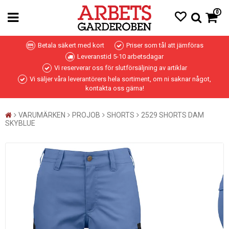
0
Betala säkert med kort
Priser som tål att jämföras
Leveranstid 5-10 arbetsdagar
Vi reserverar oss för slutförsäljning av artiklar
Vi säljer våra leverantörers hela sortiment, om ni saknar något,
kontakta oss gärna!
VARUMÄRKEN
PROJOB
SHORTS
2529 SHORTS DAM
SKYBLUE