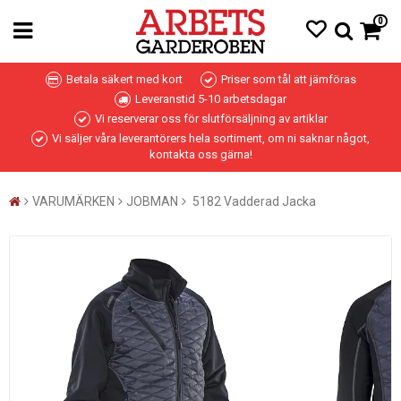
0
Betala säkert med kort
Priser som tål att jämföras
Leveranstid 5-10 arbetsdagar
Vi reserverar oss för slutförsäljning av artiklar
Vi säljer våra leverantörers hela sortiment, om ni saknar något,
kontakta oss gärna!
VARUMÄRKEN
JOBMAN
5182 Vadderad Jacka