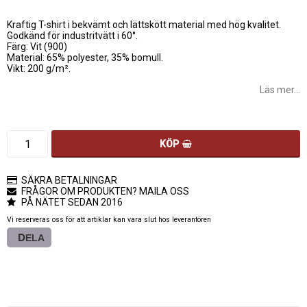
Lägg till i favoritlistan
Kraftig T-shirt i bekvämt och lättskött material med hög kvalitet.
Godkänd för industritvätt i 60°.
Färg: Vit (900)
Material: 65% polyester, 35% bomull.
Vikt: 200 g/m².
Läs mer...
KÖP
SÄKRA BETALNINGAR
FRÅGOR OM PRODUKTEN? MAILA OSS
PÅ NÄTET SEDAN 2016
Vi reserveras oss för att artiklar kan vara slut hos leverantören
DELA