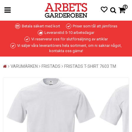
0
Betala säkert med kort
Priser som tål att jämföras
Leveranstid 5-10 arbetsdagar
Vi reserverar oss för slutförsäljning av artiklar
Vi säljer våra leverantörers hela sortiment, om ni saknar något,
kontakta oss gärna!
VARUMÄRKEN
FRISTADS
FRISTADS T-SHIRT 7603 TM