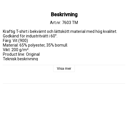
Beskrivning
Art.nr: 7603 TM
Kraftig T-shirt i bekvämt och lättskött material med hög kvalitet. 
Godkänd för industritvätt i 60°.

Färg: Vit (900)

Material: 65% polyester, 35% bomull.

Vikt: 200 g/m².

Product line: Original

Teknisk beskrivning

Ribbstickad halskant / Testad för industritvätt enligt ISO 15797 / 
OEKO-TEX®-certifierad.
Visa mer