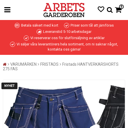
0
Betala säkert med kort
Priser som tål att jämföras
Leveranstid 5-10 arbetsdagar
Vi reserverar oss för slutförsäljning av artiklar
Vi säljer våra leverantörers hela sortiment, om ni saknar något,
kontakta oss gärna!
VARUMÄRKEN
FRISTADS
Fristads HANTVERKARSHORTS
275 FAS
NYHET