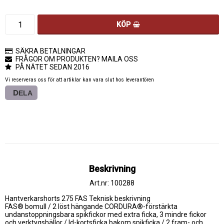
KÖP
SÄKRA BETALNINGAR
FRÅGOR OM PRODUKTEN? MAILA OSS
PÅ NÄTET SEDAN 2016
Vi reserveras oss för att artiklar kan vara slut hos leverantören
DELA
Beskrivning
Art.nr: 100288
Hantverkarshorts 275 FAS Teknisk beskrivning

FAS® bomull / 2 löst hängande CORDURA®-förstärkta 
undanstoppningsbara spikfickor med extra ficka, 3 mindre fickor 
och verktygshällor / Id-kortsficka bakom spikficka / 2 fram- och 