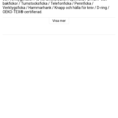
bakfickor / Tumstocksficka / Telefonficka / Pennficka / 
Verktygsficka / Hammarhank / Knapp och hälla för kniv / D-ring / 
OEKO-TEX® certifierad.

Material: FAS® 100% bomull, Fristads bästa twill.

Visa mer
Vikt: 375 g/m².