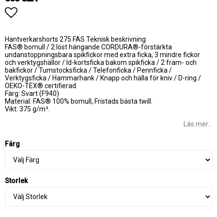
Lägg till i favoritlistan
Hantverkarshorts 275 FAS Teknisk beskrivning
FAS® bomull / 2 löst hängande CORDURA®-förstärkta
undanstoppningsbara spikfickor med extra ficka, 3 mindre fickor
och verktygshällor / Id-kortsficka bakom spikficka / 2 fram- och
bakfickor / Tumstocksficka / Telefonficka / Pennficka /
Verktygsficka / Hammarhank / Knapp och hälla för kniv / D-ring /
OEKO-TEX® certifierad.
Färg: Svart (F940)
Material: FAS® 100% bomull, Fristads bästa twill.
Vikt: 375 g/m².
Läs mer...
Färg
Storlek