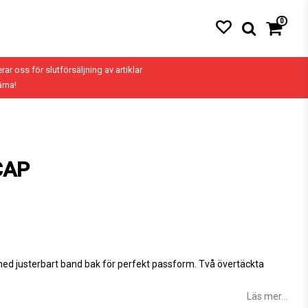
0
erar oss för slutförsäljning av artiklar
ärna!
CAP
med justerbart band bak för perfekt passform. Två övertäckta
Läs mer...