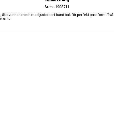
Art.nr: 1908711
nn, återvunnen mesh med justerbart band bak för perfekt passform. Tv
n skav.