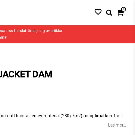
0
Din varukorg är tom
erar oss för slutförsäljning av artiklar
ärna!
 JACKET DAM
t och lätt borstat jersey-material (280 g/m2) för optimal komfort.
Läs mer...