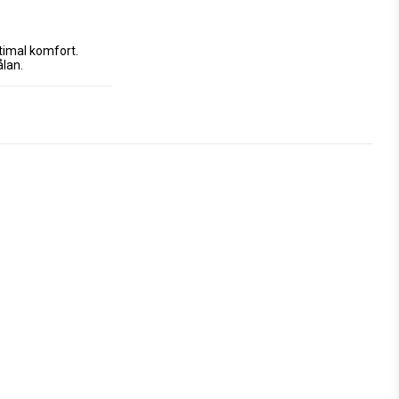
timal komfort. 
ålan.