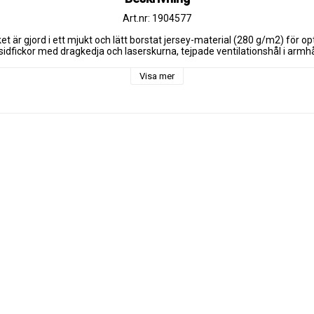
Art.nr: 1904577
et är gjord i ett mjukt och lätt borstat jersey-material (280 g/m2) för op
sidfickor med dragkedja och laserskurna, tejpade ventilationshål i armh
Visa mer