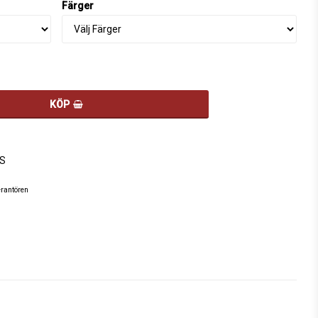
Färger
KÖP
S
erantören