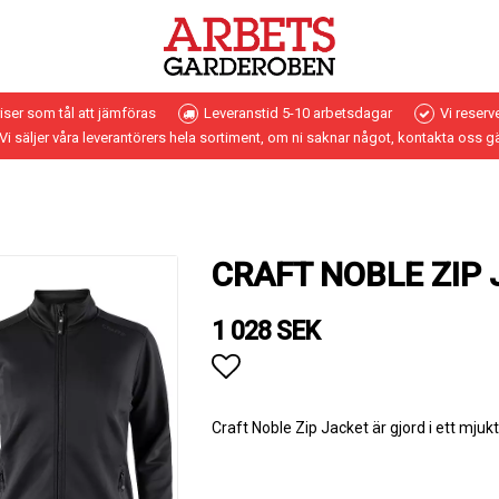
riser som tål att jämföras
Leveranstid 5-10 arbetsdagar
Vi reserv
Vi säljer våra leverantörers hela sortiment, om ni saknar något, kontakta oss g
CRAFT NOBLE ZIP
1 028 SEK
Lägg till i favoritlistan
Craft Noble Zip Jacket är gjord i ett mjuk