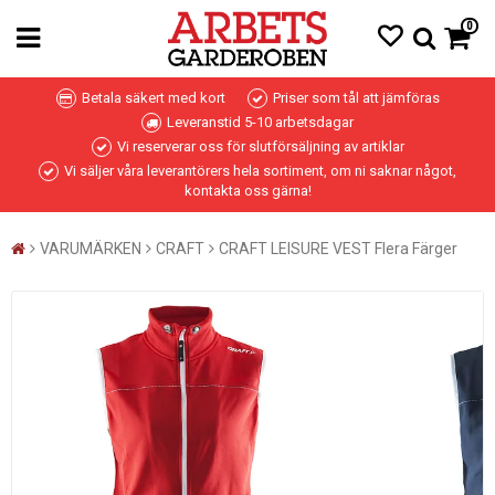
0
Betala säkert med kort
Priser som tål att jämföras
Leveranstid 5-10 arbetsdagar
Vi reserverar oss för slutförsäljning av artiklar
Vi säljer våra leverantörers hela sortiment, om ni saknar något,
kontakta oss gärna!
VARUMÄRKEN
CRAFT
CRAFT LEISURE VEST Flera Färger