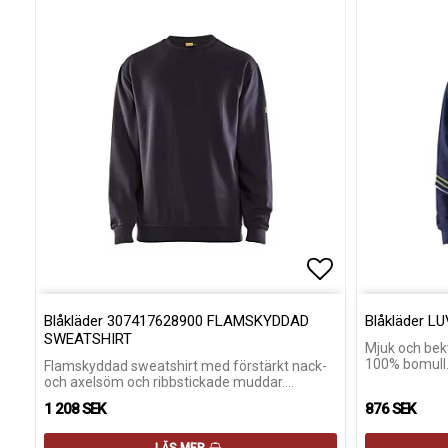
Lägg till i fa
Blåkläder 307417628900 FLAMSKYDDAD
Blåkläder 
SWEATSHIRT
Mjuk och bekv
100% bomull
Flamskyddad sweatshirt med förstärkt nack-
och axelsöm och ribbstickade muddar.…
1 208 SEK
876 SEK