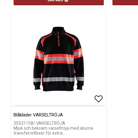
LÄS MER
Lägg till i fa
Lägg till i fa
Blåkläder VARSELTRÖJA
35531158/ VARSELTRÖJA
Mjuk och bekväm varseltröja med skurna
transferreflexer för extra…