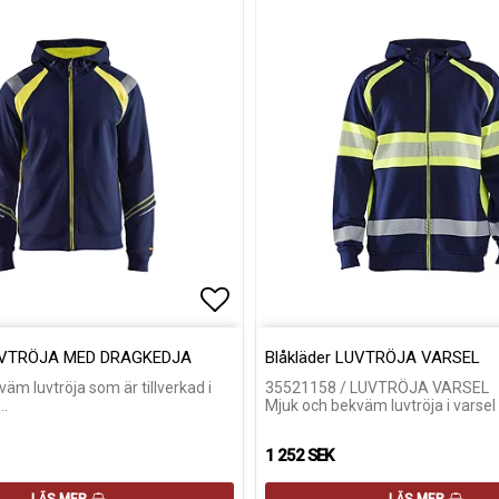
voritlistan
Lägg till i favoritlistan
Lägg till i favoritlistan
LUVTRÖJA MED DRAGKEDJA
Blåkläder LUVTRÖJA VARSEL
äm luvtröja som är tillverkad i
35521158 / LUVTRÖJA VARSEL
…
Mjuk och bekväm luvtröja i varse
1 252 SEK