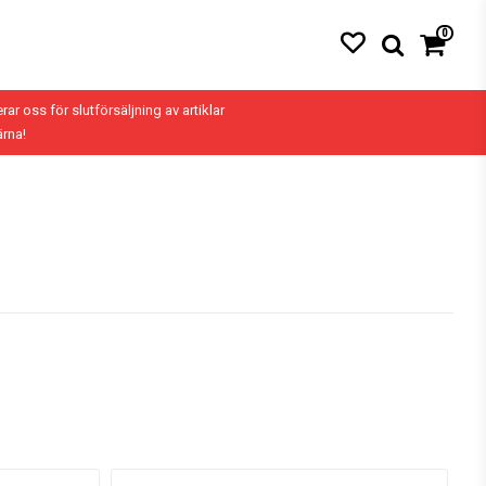
0
erar oss för slutförsäljning av artiklar
ärna!