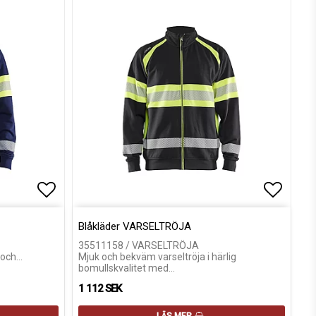
Lägg till i favoritlistan
Lägg till i favoritlistan
Lägg ti
Lägg ti
Blåkläder VARSELTRÖJA
35511158 / VARSELTRÖJA
l och…
Mjuk och bekväm varseltröja i härlig
bomullskvalitet med…
1 112 SEK