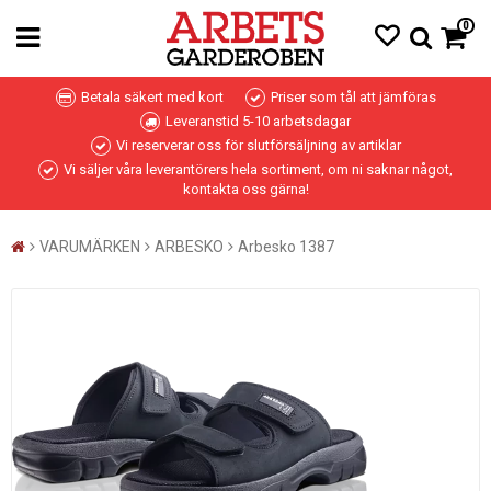
0
Betala säkert med kort
Priser som tål att jämföras
Leveranstid 5-10 arbetsdagar
Vi reserverar oss för slutförsäljning av artiklar
Vi säljer våra leverantörers hela sortiment, om ni saknar något,
kontakta oss gärna!
VARUMÄRKEN
ARBESKO
Arbesko 1387