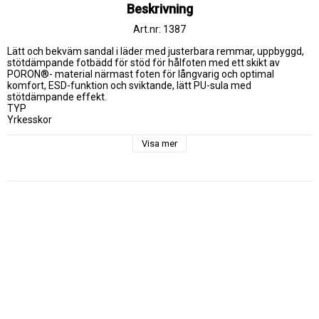
Beskrivning
Art.nr: 1387
Lätt och bekväm sandal i läder med justerbara remmar, uppbyggd, 
stötdämpande fotbädd för stöd för hålfoten med ett skikt av 
PORON®- material närmast foten för långvarig och optimal 
komfort, ESD-funktion och sviktande, lätt PU-sula med 
stötdämpande effekt.

TYP

Yrkesskor

KATEGORI

Sandaler

Visa mer
OVANDEL

Läder (nubuck). Justerbara remmar.

FODER

Lycra.

FOTBÄDD

Uppbyggd i PU. Ett skikt av PORON®-material närmast foten för 
långvarig och optimal komfort. Stötdämpande. ESD-funktion.

SLITSULA

Sviktande, lätt PU-sula med stötdämpande effekt och stålskena för 
stöd och stabilitet.

STORLEKAR

35-47

LÄST

Rymlig.