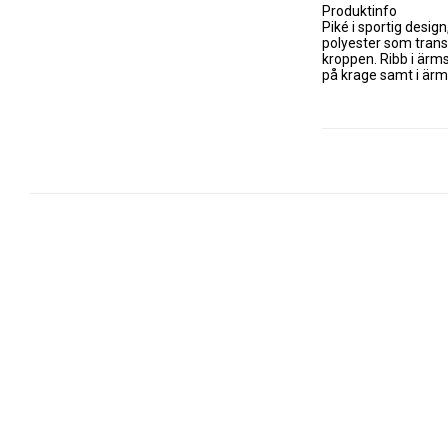
Produktinfo

Piké i sportig desig
polyester som trans
kroppen. Ribb i ärm
på krage samt i ärms
Vikt: 190 gram/m2

Kvalitet: 100% polyes
Storlek: XS-4XL