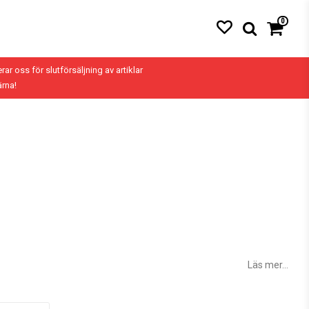
0
erar oss för slutförsäljning av artiklar
ärna!
Läs mer...