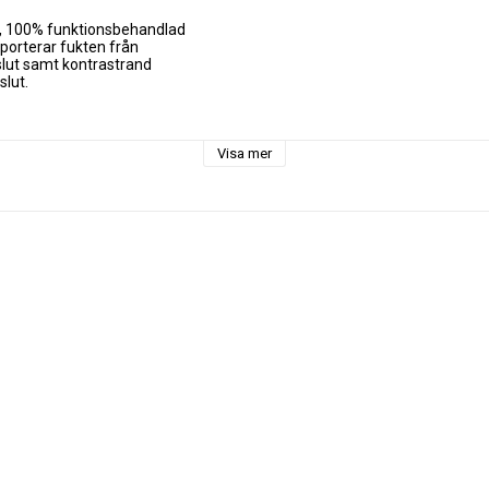
n, 100% funktionsbehandlad

porterar fukten från

slut samt kontrastrand

lut.

ter

Visa mer