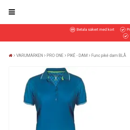
Betala säkert med kort
P
VARUMÄRKEN
PRO ONE
PIKÉ - DAM
Func piké dam BLÅ