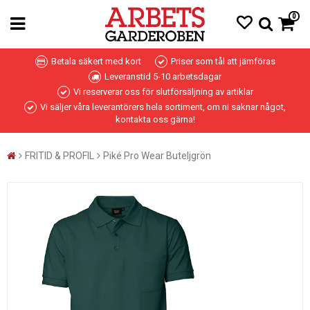
0
Betala säkert med kort
Priser som tål att jämföras
Leveranstid 5-10 arbetsdagar
Vi reserverar oss för slutförsäljning av artiklar
Vi säljer våra leverantörers hela sortiment, om ni saknar något,
kontakta oss gärna!
FRITID & PROFIL
Piké Pro Wear Buteljgrön