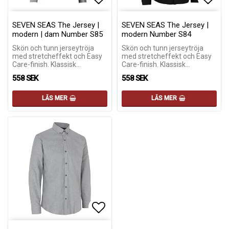
Lägg till i favoritlistan
Lägg till i favoritlistan
Lägg 
Lägg 
SEVEN SEAS The Jersey |
SEVEN SEAS The Jersey |
modern | dam Number S85
modern Number S84
Skön och tunn jerseytröja
Skön och tunn jerseytröja
med stretcheffekt och Easy
med stretcheffekt och Easy
Care-finish. Klassisk…
Care-finish. Klassisk…
558 SEK
558 SEK
LÄS MER
LÄS MER
Lägg till i favoritlistan
Lägg till i favoritlistan