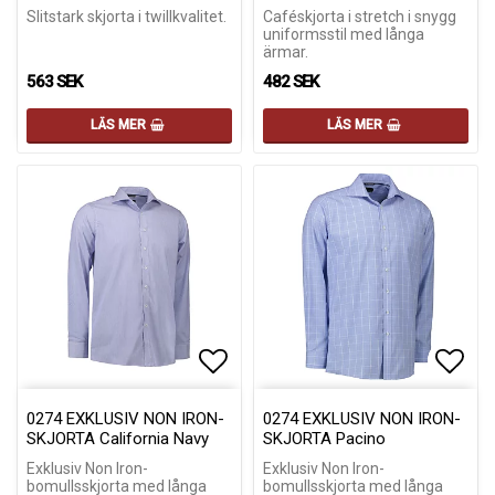
Slitstark skjorta i twillkvalitet.
Caféskjorta i stretch i snygg
uniformsstil med långa
ärmar.
563 SEK
482 SEK
LÄS MER
LÄS MER
Lägg till i favoritlistan
Lägg till i favoritlistan
Lägg 
Lägg 
0274 EXKLUSIV NON IRON-
0274 EXKLUSIV NON IRON-
SKJORTA California Navy
SKJORTA Pacino
Exklusiv Non Iron-
Exklusiv Non Iron-
bomullsskjorta med långa
bomullsskjorta med långa