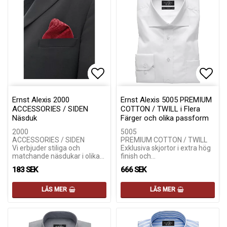
Lägg till i favoritlistan
Lägg till i favoritlistan
Lägg 
Lägg 
Ernst Alexis 2000
Ernst Alexis 5005 PREMIUM
ACCESSORIES / SIDEN
COTTON / TWILL i Flera
Näsduk
Färger och olika passform
2000
5005
ACCESSORIES / SIDEN
PREMIUM COTTON / TWILL
Vi erbjuder stiliga och
Exklusiva skjortor i extra hög
matchande näsdukar i olika…
finish och…
183 SEK
666 SEK
LÄS MER
LÄS MER