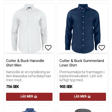
Lägg till i favoritlistan
Lägg till i favoritlistan
Lägg 
Lägg 
Cutter & Buck Hansville
Cutter & Buck Summerland
Shirt Men
Linen Shirt
Hansville är en nytolkning av
Premiumskjorta framtagen i
den klassiska oxfordskjortan
bästa linnekvalitet. Lätt och
men med…
luftigt tyg med…
756 SEK
905 SEK
LÄS MER
LÄS MER