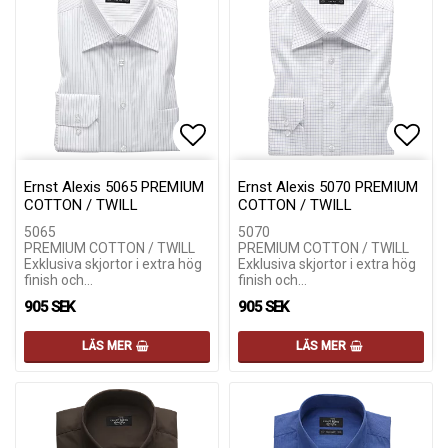
Lägg till i favoritlistan
Lägg till i favoritlistan
Lägg 
Lägg 
Ernst Alexis 5065 PREMIUM
Ernst Alexis 5070 PREMIUM
COTTON / TWILL
COTTON / TWILL
5065
5070
PREMIUM COTTON / TWILL
PREMIUM COTTON / TWILL
Exklusiva skjortor i extra hög
Exklusiva skjortor i extra hög
finish och…
finish och…
905 SEK
905 SEK
LÄS MER
LÄS MER