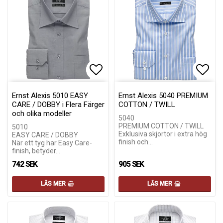
Lägg till i favoritlistan
Lägg till i favoritlistan
Lägg 
Lägg 
Ernst Alexis 5010 EASY
Ernst Alexis 5040 PREMIUM
CARE / DOBBY i Flera Färger
COTTON / TWILL
och olika modeller
5040
PREMIUM COTTON / TWILL
5010
Exklusiva skjortor i extra hög
EASY CARE / DOBBY
finish och…
När ett tyg har Easy Care-
finish, betyder…
742 SEK
905 SEK
LÄS MER
LÄS MER