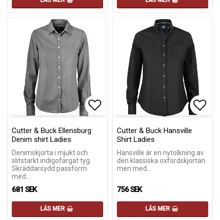
LÄS MER
LÄS MER
Lägg till i favoritlistan
Lägg till i favoritlistan
Lägg 
Lägg 
Cutter & Buck Ellensburg
Cutter & Buck Hansville
Denim shirt Ladies
Shirt Ladies
Denimskjorta i mjukt och
Hansville är en nytolkning av
slitstarkt indigofärgat tyg.
den klassiska oxfordskjortan
Skräddarsydd passform
men med…
med…
681 SEK
756 SEK
LÄS MER
LÄS MER