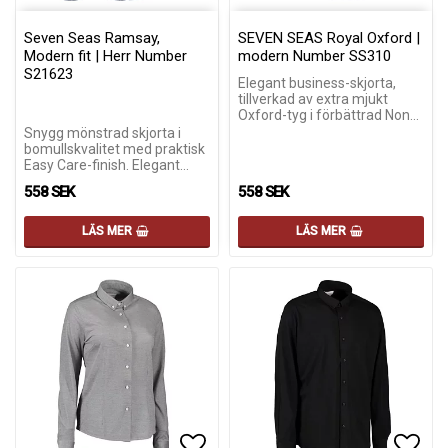
Lägg till i favoritlistan
Lägg till i favoritlistan
Lägg 
Lägg 
Seven Seas Ramsay,
SEVEN SEAS Royal Oxford |
Modern fit | Herr Number
modern Number SS310
S21623
Elegant business-skjorta,
tillverkad av extra mjukt
Oxford-tyg i förbättrad Non…
Snygg mönstrad skjorta i
bomullskvalitet med praktisk
Easy Care-finish. Elegant…
558 SEK
558 SEK
LÄS MER
LÄS MER