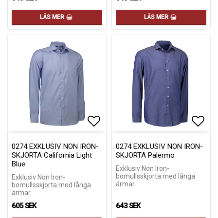
LÄS MER
LÄS MER
Lägg till i favoritlistan
Lägg till i favoritlistan
Lägg 
Lägg 
0274 EXKLUSIV NON IRON-
0274 EXKLUSIV NON IRON-
SKJORTA California Light
SKJORTA Palermo
Blue
Exklusiv Non Iron-
bomullsskjorta med långa
Exklusiv Non Iron-
ärmar.
bomullsskjorta med långa
ärmar.
605 SEK
643 SEK