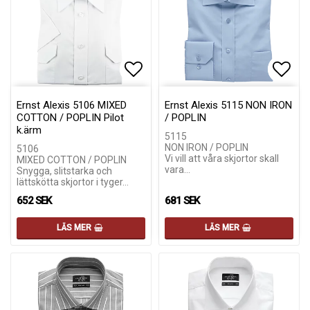
Lägg till i favoritlistan
Lägg till i favoritlistan
Lägg 
Lägg 
Ernst Alexis 5106 MIXED
Ernst Alexis 5115 NON IRON
COTTON / POPLIN Pilot
/ POPLIN
k.ärm
5115
NON IRON / POPLIN
5106
Vi vill att våra skjortor skall
MIXED COTTON / POPLIN
vara…
Snygga, slitstarka och
lättskötta skjortor i tyger…
652 SEK
681 SEK
LÄS MER
LÄS MER