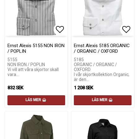
Lägg till i favoritlistan
Lägg till i favoritlistan
Lägg 
Lägg 
Ernst Alexis 5155 NON IRON
Ernst Alexis 5185 ORGANIC
/ POPLIN
/ ORGANIC / OXFORD
5155
5185
NON IRON / POPLIN
ORGANIC / ORGANIC /
Vi vill att våra skjortor skall
OXFORD
vara…
I vår skjortkollektion Organic,
är den…
832 SEK
1 208 SEK
LÄS MER
LÄS MER