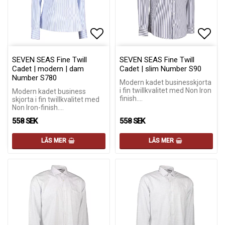
Lägg till i favoritlistan
Lägg till i favoritlistan
Lägg 
Lägg 
SEVEN SEAS Fine Twill
SEVEN SEAS Fine Twill
Cadet | modern | dam
Cadet | slim Number S90
Number S780
Modern kadet businesskjorta
i fin twillkvalitet med Non Iron
Modern kadet business
finish.…
skjorta i fin twillkvalitet med
Non Iron-finish.…
558 SEK
558 SEK
LÄS MER
LÄS MER