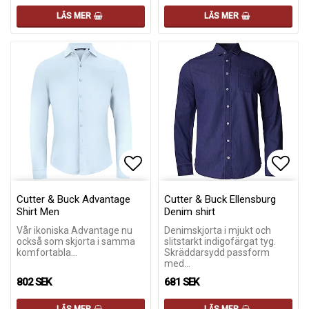
LÄS MER
LÄS MER
Lägg till i favoritlistan
Lägg till i favoritlistan
Lägg 
Lägg 
Cutter & Buck Advantage
Cutter & Buck Ellensburg
Shirt Men
Denim shirt
Vår ikoniska Advantage nu
Denimskjorta i mjukt och
också som skjorta i samma
slitstarkt indigofärgat tyg.
komfortabla…
Skräddarsydd passform
med…
802 SEK
681 SEK