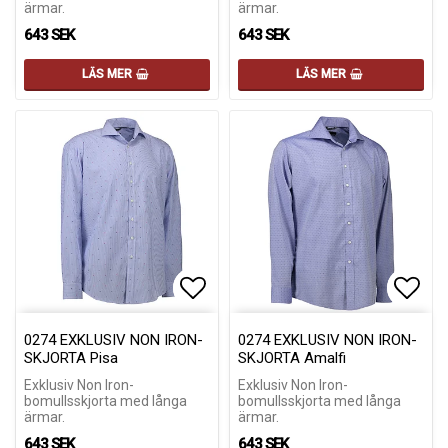
ärmar.
ärmar.
643 SEK
643 SEK
LÄS MER
LÄS MER
Lägg till i favoritlistan
Lägg till i favoritlistan
Lägg 
Lägg 
0274 EXKLUSIV NON IRON-
0274 EXKLUSIV NON IRON-
SKJORTA Pisa
SKJORTA Amalfi
Exklusiv Non Iron-
Exklusiv Non Iron-
bomullsskjorta med långa
bomullsskjorta med långa
ärmar.
ärmar.
643 SEK
643 SEK