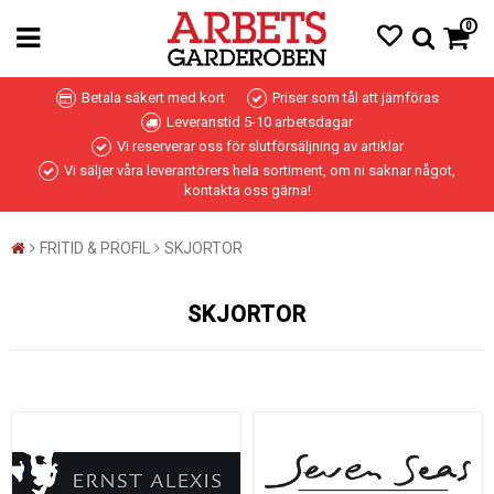
0
Betala säkert med kort
Priser som tål att jämföras
Leveranstid 5-10 arbetsdagar
Vi reserverar oss för slutförsäljning av artiklar
Vi säljer våra leverantörers hela sortiment, om ni saknar något,
kontakta oss gärna!
FRITID & PROFIL
SKJORTOR
SKJORTOR