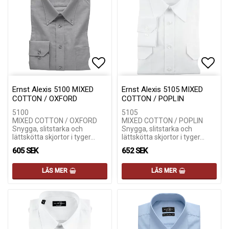
Lägg till i favoritlistan
Lägg till i favoritlistan
Lägg 
Lägg 
Ernst Alexis 5100 MIXED
Ernst Alexis 5105 MIXED
COTTON / OXFORD
COTTON / POPLIN
5100
5105
MIXED COTTON / OXFORD
MIXED COTTON / POPLIN
Snygga, slitstarka och
Snygga, slitstarka och
lättskötta skjortor i tyger…
lättskötta skjortor i tyger…
605 SEK
652 SEK
LÄS MER
LÄS MER