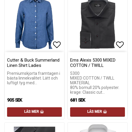
Lägg till i favoritlistan
Lägg till i favoritlistan
Lägg 
Lägg 
Cutter & Buck Summerland
Erns Alexis 5300 MIXED
Linen Shirt Ladies
COTTON / TWILL
Premiumskjorta framtagen i
5300
bästa linnekvalitet. Lätt och
MIXED COTTON / TWILL
luftigt tyg med…
MATERIAL
80% bomull 20% polyester.
krage: Classic cut…
905 SEK
681 SEK
LÄS MER
LÄS MER