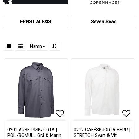
ERNST ALEXIS
Seven Seas
Namn
Lägg till i favoritlistan
Lägg till i favoritlistan
Lägg 
Lägg 
0201 ARBETSSKJORTA |
0212 CAFÉSKJORTA HERR |
POL./BOMULL Grå & Marin
STRETCH Svart & Vit