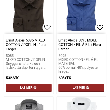
Lägg till i favoritlistan
Lägg till i favoritlistan
Lägg 
Lägg 
Ernst Alexis 5085 MIXED
Ernst Alexis 5095 MIXED
COTTON / POPLIN i flera
COTTON / FIL Á FIL i Flera
Färger
Färger
5085
5095
MIXED COTTON / POPLIN
MIXED COTTON / FIL Á FIL
Snygga, slitstarka och
MATERIAL
lättskötta skjortor i tyger…
60% bomull 40% polyester.
krage:…
532 SEK
605 SEK
LÄS MER
LÄS MER