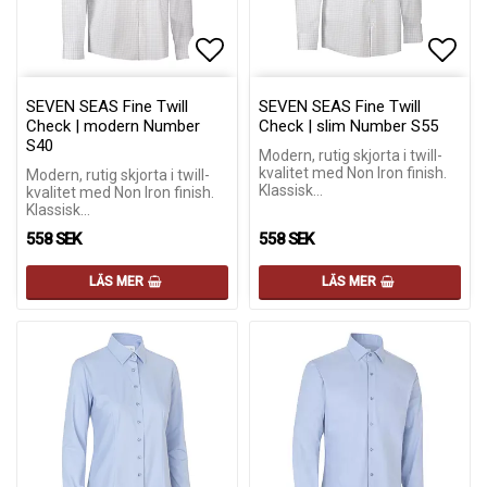
Lägg till i favoritlistan
Lägg till i favoritlistan
Lägg 
Lägg 
SEVEN SEAS Fine Twill
SEVEN SEAS Fine Twill
Check | modern Number
Check | slim Number S55
S40
Modern, rutig skjorta i twill-
kvalitet med Non Iron finish.
Modern, rutig skjorta i twill-
Klassisk…
kvalitet med Non Iron finish.
Klassisk…
558 SEK
558 SEK
LÄS MER
LÄS MER