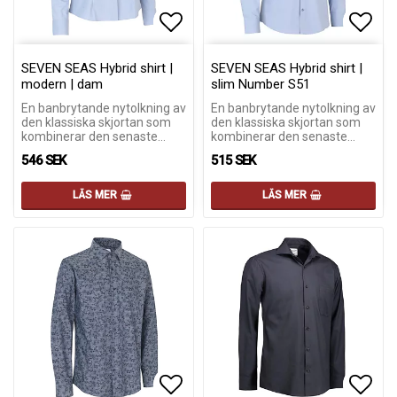
Lägg till i favoritlistan
Lägg till i favoritlistan
Lägg 
Lägg 
SEVEN SEAS Hybrid shirt |
SEVEN SEAS Hybrid shirt |
modern | dam
slim Number S51
En banbrytande nytolkning av
En banbrytande nytolkning av
den klassiska skjortan som
den klassiska skjortan som
kombinerar den senaste…
kombinerar den senaste…
546 SEK
515 SEK
LÄS MER
LÄS MER