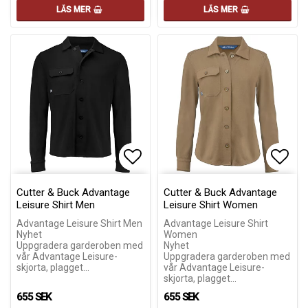
LÄS MER
LÄS MER
Lägg till i favoritlistan
Lägg till i favoritlistan
Lägg 
Lägg 
Cutter & Buck Advantage
Cutter & Buck Advantage
Leisure Shirt Men
Leisure Shirt Women
Advantage Leisure Shirt Men
Advantage Leisure Shirt
Nyhet
Women
Uppgradera garderoben med
Nyhet
vår Advantage Leisure-
Uppgradera garderoben med
skjorta, plagget…
vår Advantage Leisure-
skjorta, plagget…
655 SEK
655 SEK