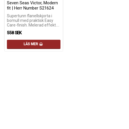
Seven Seas Victor, Modern
fit | Herr Number S21624
Supertunn flanellskjorta i
bomull med praktisk Easy
Care-finish. Melerad effekt.…
558 SEK
LÄS MER