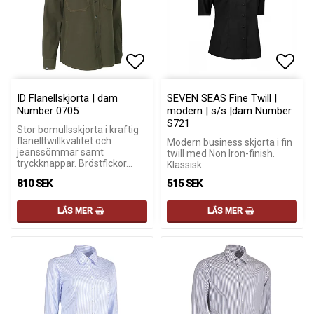
Lägg till i favoritlistan
Lägg till i favoritlistan
Lägg 
Lägg 
ID Flanellskjorta | dam
SEVEN SEAS Fine Twill |
Number 0705
modern | s/s |dam Number
S721
Stor bomullsskjorta i kraftig
flanelltwillkvalitet och
Modern business skjorta i fin
jeanssömmar samt
twill med Non Iron-finish.
tryckknappar. Bröstfickor…
Klassisk…
810 SEK
515 SEK
LÄS MER
LÄS MER