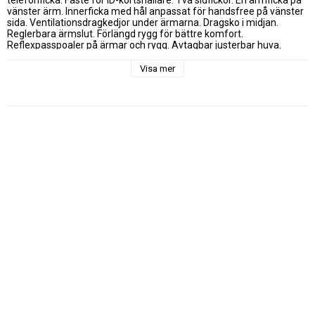
vänster ärm. Innerficka med hål anpassat för handsfree på vänster 
sida. Ventilationsdragkedjor under ärmarna. Dragsko i midjan. 
Reglerbara ärmslut. Förlängd rygg för bättre komfort. 
Reflexpasspoaler på ärmar och rygg. Avtagbar justerbar huva. 
Fleecefodrad krage för ökad komfort. Denna skaljacka är tillverkad i 
ett vind- och vattentätt material med VentAir membran.
Visa mer