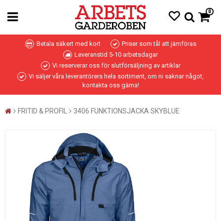
0
Betala säkert med kort
Priser som tål att jämföras
Leveranstid 5-10 arbetsdagar
Vi reserverar oss för slutförsäljning av artiklar
Vi säljer våra leverantörers hela sortiment, om ni saknar något,
kontakta oss gärna!
FRITID & PROFIL
3406 FUNKTIONSJACKA SKYBLUE