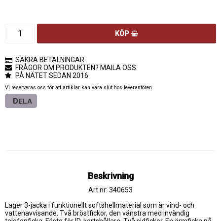
KÖP
SÄKRA BETALNINGAR
FRÅGOR OM PRODUKTEN? MAILA OSS
PÅ NÄTET SEDAN 2016
Vi reserveras oss för att artiklar kan vara slut hos leverantören
DELA
Beskrivning
Art.nr: 340653
Lager 3-jacka i funktionellt softshellmaterial som är vind- och 
vattenavvisande. Två bröstfickor, den vänstra med invändig 
telefonficka. Fäste för ID-kortshållare. Två sidfickor. En ärmficka på 