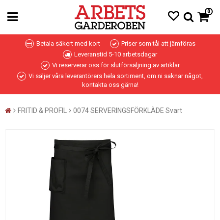
0
Betala säkert med kort
Priser som tål att jämföras
Leveranstid 5-10 arbetsdagar
Vi reserverar oss för slutförsäljning av artiklar
Vi säljer våra leverantörers hela sortiment, om ni saknar något,
kontakta oss gärna!
FRITID & PROFIL
0074 SERVERINGSFÖRKLÄDE Svart