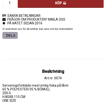
KÖP
SÄKRA BETALNINGAR
FRÅGOR OM PRODUKTEN? MAILA OSS
PÅ NÄTET SEDAN 2016
Vi reserveras oss för att artiklar kan vara slut hos leverantören
DELA
Beskrivning
Art.nr: 0074
Serveringsförkläde med rymlig ficka på låret.

65 % POLYESTER/35 % BOMULL

250 G

H:80XB:110 CM

ONE SIZE