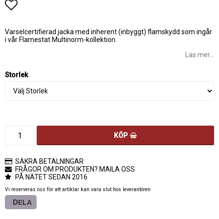
Lägg till i favoritlistan
Varselcertifierad jacka med inherent (inbyggt) flamskydd som ingår
i vår Flamestat Multinorm-kollektion.
Läs mer...
Storlek
KÖP
SÄKRA BETALNINGAR
FRÅGOR OM PRODUKTEN? MAILA OSS
PÅ NÄTET SEDAN 2016
Vi reserveras oss för att artiklar kan vara slut hos leverantören
DELA