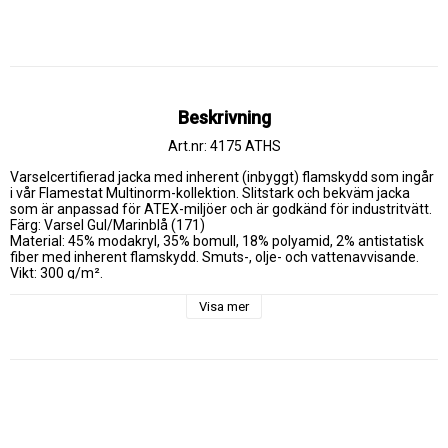
Beskrivning
Art.nr: 4175 ATHS
Varselcertifierad jacka med inherent (inbyggt) flamskydd som ingår 
i vår Flamestat Multinorm-kollektion. Slitstark och bekväm jacka 
som är anpassad för ATEX-miljöer och är godkänd för industritvätt.

Färg: Varsel Gul/Marinblå (171)

Material: 45% modakryl, 35% bomull, 18% polyamid, 2% antistatisk 
fiber med inherent flamskydd. Smuts-, olje- och vattenavvisande.

Vikt: 300 g/m².

Teknisk beskrivning

Multinorm / Inherent flamskydd / Smuts-, olje- och vattenavvisande 
Visa mer
/ Dragkedja upp i kragen, under frontslå med dolda tryckknappar / 
Rymlig bröstficka med invändig D-ring, pennhälla och dolda 
tryckknappar / "Napoleon"-ficka med dragkedja / Dolda knappar och 
hällor för kniv / Hälla för hörsnäcka / Innerficka med knapp / 
Invändig telefonficka med kardborrelås och hälla för hörsnäcka / 2 
framfickor med dolda tryckknappar / Reglerbart ärmslut med 
tryckknapp / Dragsko i nederkant / Förlängd rygg / Reflexerna är 
påsydda med 2-nålssöm / Godkänd enligt EN 61482-1-2 klass 1, EN 