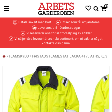
0
Betala säkert med kort
Priser som tål att jämföras
Leveranstid 5-10 arbetsdagar
Vi reserverar oss för slutförsäljning av artiklar
Vi säljer våra leverantörers hela sortiment, om ni saknar något,
kontakta oss gärna!
FLAMSKYDD
FRISTADS FLAMESTAT JACKA 4175 ATHS, KL 3