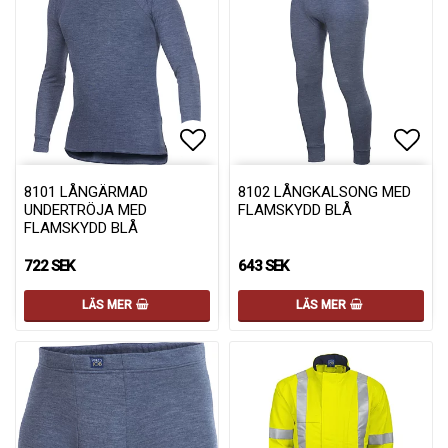
Lägg till i favoritlistan
Lägg 
8101 LÅNGÄRMAD
8102 LÅNGKALSONG MED
UNDERTRÖJA MED
FLAMSKYDD BLÅ
FLAMSKYDD BLÅ
722 SEK
643 SEK
LÄS MER
LÄS MER