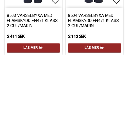
Lägg till i favoritlistan
Lägg 
8503 VARSELBYXA MED
8504 VARSELBYXA MED
FLAMSKYDD EN471 KLASS
FLAMSKYDD EN471 KLASS
2 GUL/MARIN
2 GUL/MARIN
2 411 SEK
2 112 SEK
LÄS MER
LÄS MER