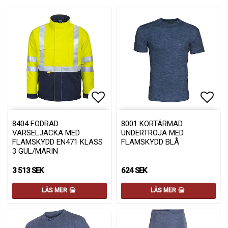
Lägg till i favoritlistan
Lägg 
8404 FODRAD
8001 KORTÄRMAD
VARSELJACKA MED
UNDERTRÖJA MED
FLAMSKYDD EN471 KLASS
FLAMSKYDD BLÅ
3 GUL/MARIN
3 513 SEK
624 SEK
LÄS MER
LÄS MER