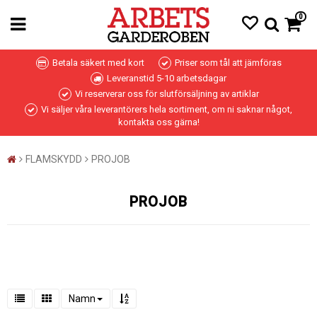
0
Betala säkert med kort
Priser som tål att jämföras
Leveranstid 5-10 arbetsdagar
Vi reserverar oss för slutförsäljning av artiklar
Vi säljer våra leverantörers hela sortiment, om ni saknar något,
kontakta oss gärna!
FLAMSKYDD
PROJOB
PROJOB
Namn