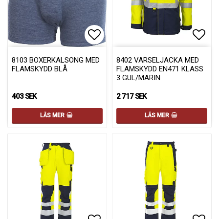
Lägg till i favoritlistan
Lägg 
8103 BOXERKALSONG MED
8402 VARSELJACKA MED
FLAMSKYDD BLÅ
FLAMSKYDD EN471 KLASS
3 GUL/MARIN
403 SEK
2 717 SEK
LÄS MER
LÄS MER