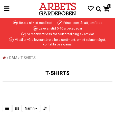
0
Betala säkert med kort
Priser som tål att jämföras
Leveranstid 5-10 arbetsdagar
Vi reserverar oss för slutförsäljning av artiklar
Vi säljer våra leverantörers hela sortiment, om ni saknar något,
kontakta oss gärna!
DAM
T-SHIRTS
T-SHIRTS
Namn