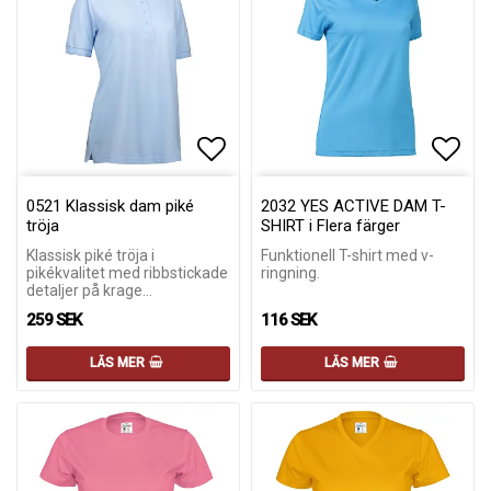
Lägg till i favoritlistan
Lägg till i favoritlistan
Lägg 
Lägg 
0521 Klassisk dam piké
2032 YES ACTIVE DAM T-
tröja
SHIRT i Flera färger
Klassisk piké tröja i
Funktionell T-shirt med v-
pikékvalitet med ribbstickade
ringning.
detaljer på krage…
259 SEK
116 SEK
LÄS MER
LÄS MER