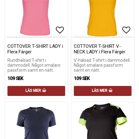
Lägg till i favoritlistan
Lägg till i favoritlistan
Lägg 
Lägg 
COTTOVER T-SHIRT LADY i
COTTOVER T-SHIRT V-
Flera Färger
NECK LADY i Flera Färger
Rundhalsad T-shirt i
V-halsad T-shirt i dammodell.
dammodell. Något smalare
Något smalare passform
passform samt en nätt…
samt en nätt…
109 SEK
109 SEK
LÄS MER
LÄS MER