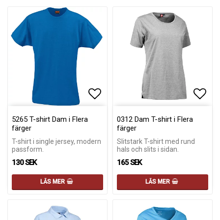
Lägg till i favoritlistan
Lägg till i favoritlistan
Lägg 
Lägg 
5265 T-shirt Dam i Flera
0312 Dam T-shirt i Flera
färger
färger
T-shirt i single jersey, modern
Slitstark T-shirt med rund
passform.
hals och slits i sidan.
130 SEK
165 SEK
LÄS MER
LÄS MER