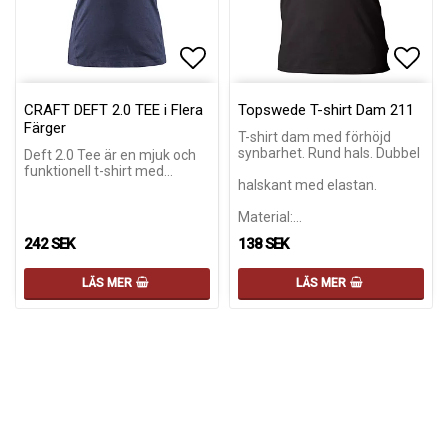
Lägg till i favoritlistan
Lägg till i favoritlistan
Lägg 
Lägg 
CRAFT DEFT 2.0 TEE i Flera
Topswede T-shirt Dam 211
Färger
T-shirt dam med förhöjd
synbarhet. Rund hals. Dubbel
Deft 2.0 Tee är en mjuk och
funktionell t-shirt med…
halskant med elastan.
Material:…
242 SEK
138 SEK
LÄS MER
LÄS MER