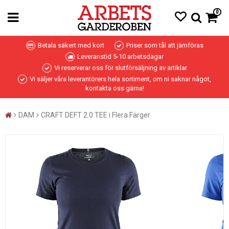
0
Betala säkert med kort
Priser som tål att jämföras
Leveranstid 5-10 arbetsdagar
Vi reserverar oss för slutförsäljning av artiklar
Vi säljer våra leverantörers hela sortiment, om ni saknar något,
kontakta oss gärna!
DAM
CRAFT DEFT 2.0 TEE i Flera Färger