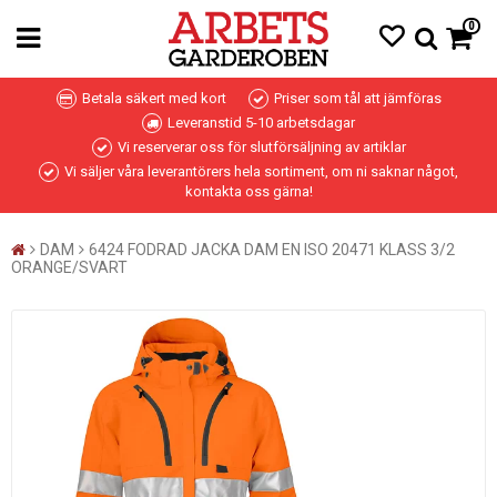
0
Betala säkert med kort
Priser som tål att jämföras
Leveranstid 5-10 arbetsdagar
Vi reserverar oss för slutförsäljning av artiklar
Vi säljer våra leverantörers hela sortiment, om ni saknar något,
kontakta oss gärna!
DAM
6424 FODRAD JACKA DAM EN ISO 20471 KLASS 3/2
ORANGE/SVART