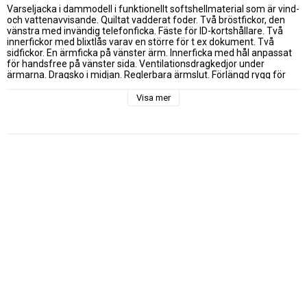
Varseljacka i dammodell i funktionellt softshellmaterial som är vind- 
och vattenavvisande. Quiltat vadderat foder. Två bröstfickor, den 
vänstra med invändig telefonficka. Fäste för ID-kortshållare. Två 
innerfickor med blixtlås varav en större för t ex dokument. Två 
sidfickor. En ärmficka på vänster ärm. Innerficka med hål anpassat 
för handsfree på vänster sida. Ventilationsdragkedjor under 
ärmarna. Dragsko i midjan. Reglerbara ärmslut. Förlängd rygg för 
bästa komfort. Reflexpasspoaler på ärmar och rygg. Avtagbar 
justerbar huva. Fleecefodrad krage och sidofickor för ökad komfort. 
Visa mer
Denna jacka är tillverkad i ett vind- och vattentätt material med 
VentAir membran.

(Storlek: XS-XL Klass: 2 övriga Klass: 3)