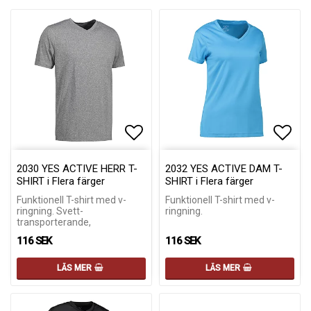
Lägg till i favoritlistan
Lägg till i favoritlistan
Lägg 
Lägg 
2030 YES ACTIVE HERR T-
2032 YES ACTIVE DAM T-
SHIRT i Flera färger
SHIRT i Flera färger
Funktionell T-shirt med v-
Funktionell T-shirt med v-
ringning. Svett-
ringning.
transporterande,
116 SEK
116 SEK
LÄS MER
LÄS MER