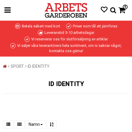
0
Betala säkert med kort
Priser som tål att jämföras
Leveranstid 5-10 arbetsdagar
Vi reserverar oss för slutförsäljning av artiklar
Vi säljer våra leverantörers hela sortiment, om ni saknar något,
kontakta oss gärna!
SPORT
ID IDENTITY
ID IDENTITY
Namn