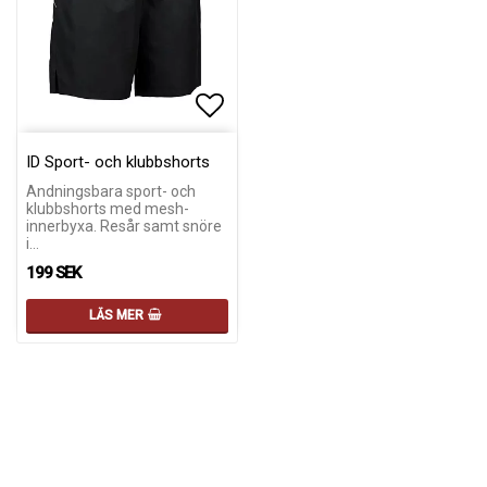
Lägg till i favoritlistan
Lägg till i favoritlistan
ID Sport- och klubbshorts
Andningsbara sport- och
klubbshorts med mesh-
innerbyxa. Resår samt snöre
i…
199 SEK
LÄS MER