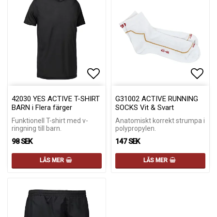
Lägg till i favoritlistan
Lägg till i favoritlistan
Lägg 
Lägg 
42030 YES ACTIVE T-SHIRT
G31002 ACTIVE RUNNING
BARN i Flera färger
SOCKS Vit & Svart
Funktionell T-shirt med v-
Anatomiskt korrekt strumpa i
ringning till barn.
polypropylen.
98 SEK
147 SEK
LÄS MER
LÄS MER