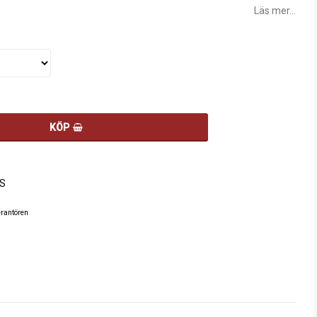
Läs mer...
KÖP
S
erantören