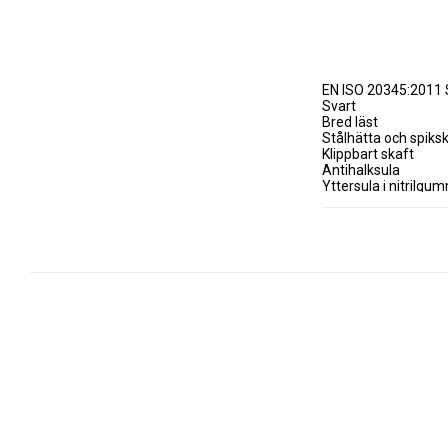
EN ISO 20345:2011 
Svart

Bred läst

Stålhätta och spiksk
Klippbart skaft

Antihalksula

Yttersula i nitrilgum
Ovandel i PVC