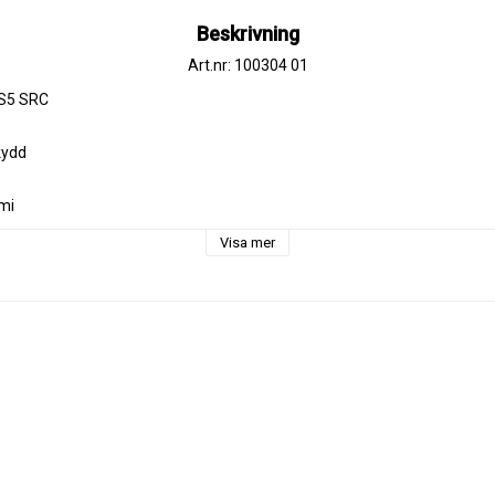
Beskrivning
Art.nr: 100304 01
S5 SRC

ydd

mi

Visa mer