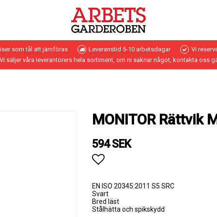
riser som tål att jämföras
Leveranstid 5-10 arbetsdagar
Vi reserv
Vi säljer våra leverantörers hela sortiment, om ni saknar något, kontakta oss g
MONITOR Rättvik M
594 SEK
Lägg till i favoritlistan
EN ISO 20345:2011 S5 SRC
Svart
Bred läst
Stålhätta och spikskydd