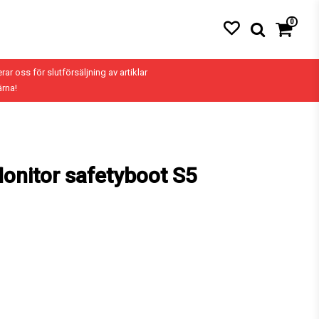
0
erar oss för slutförsäljning av artiklar
ärna!
onitor safetyboot S5