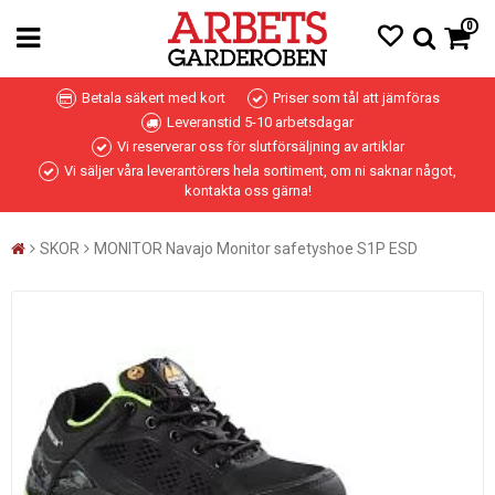
0
Betala säkert med kort
Priser som tål att jämföras
Leveranstid 5-10 arbetsdagar
Vi reserverar oss för slutförsäljning av artiklar
Vi säljer våra leverantörers hela sortiment, om ni saknar något,
kontakta oss gärna!
SKOR
MONITOR Navajo Monitor safetyshoe S1P ESD