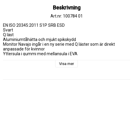
Beskrivning
Art.nr: 100784 01
EN ISO 20345:2011 S1P SRB ESD

Svart

Q läst

Aluminiumtåhätta och mjukt spikskydd

Monitor Navajo ingår i en ny serie med Q läster som är direkt 
anpassade för kvinnor

Yttersula i gummi med mellansula i EVA

Ovandel i seamless microfiber med stora ventilerande fält

Hälpartiet är förstärkt med en extern stabilisator som håller hälen 
Visa mer
på rätt plats

Utanpåliggande nosskydd

SSCC memory foam innersula

ESD godkänd