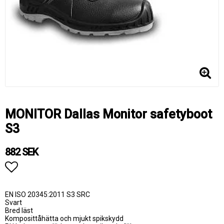
MONITOR Dallas Monitor safetyboot
S3
882 SEK
Lägg till i favoritlistan
EN ISO 20345:2011 S3 SRC
Svart
Bred läst
Komposittåhätta och mjukt spikskydd