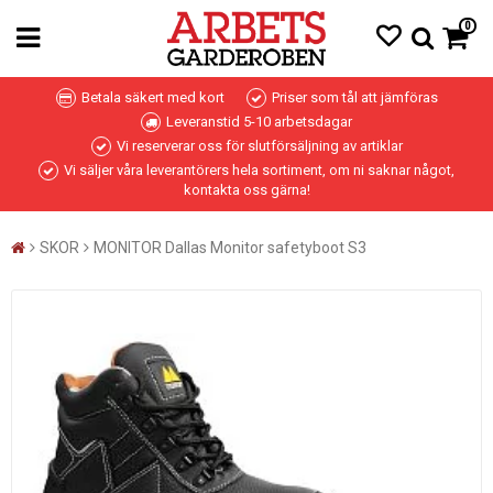
0
Betala säkert med kort
Priser som tål att jämföras
Leveranstid 5-10 arbetsdagar
Vi reserverar oss för slutförsäljning av artiklar
Vi säljer våra leverantörers hela sortiment, om ni saknar något,
kontakta oss gärna!
SKOR
MONITOR Dallas Monitor safetyboot S3