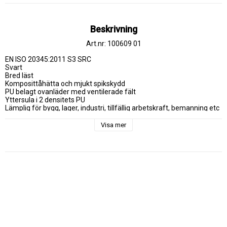
Beskrivning
Art.nr: 100609 01
EN ISO 20345:2011 S3 SRC

Svart

Bred läst

Komposittåhätta och mjukt spikskydd

PU belagt ovanläder med ventilerade fält

Yttersula i 2 densitets PU

Lämplig för bygg, lager, industri, tillfällig arbetskraft, bemanning etc
Visa mer