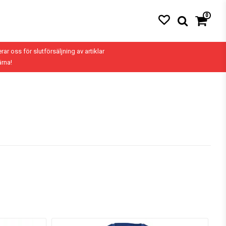
0
erar oss för slutförsäljning av artiklar
ärna!