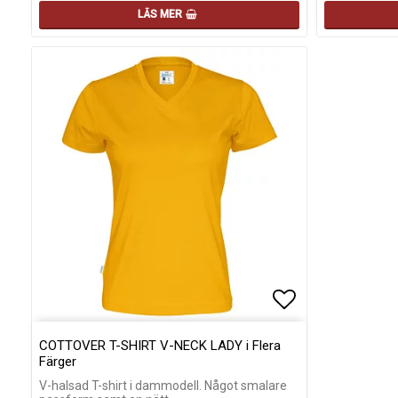
LÄS MER
Lägg till i fa
Lägg till i fa
COTTOVER T-SHIRT V-NECK LADY i Flera
Färger
V-halsad T-shirt i dammodell. Något smalare