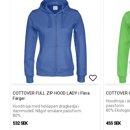
Lägg till i fa
Lägg till i fa
COTTOVER FULL ZIP HOOD LADY i Flera
COTTOVER HO
Färger
Hoodtröja i 
passform.
Hoodtröja med helöppen dragkedja i
80% Ekologis
dammodell. Något smalare passform.
80%…
532 SEK
455 SEK