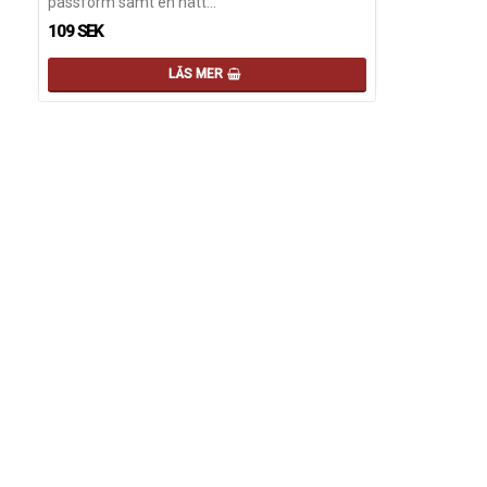
passform samt en nätt…
109 SEK
LÄS MER