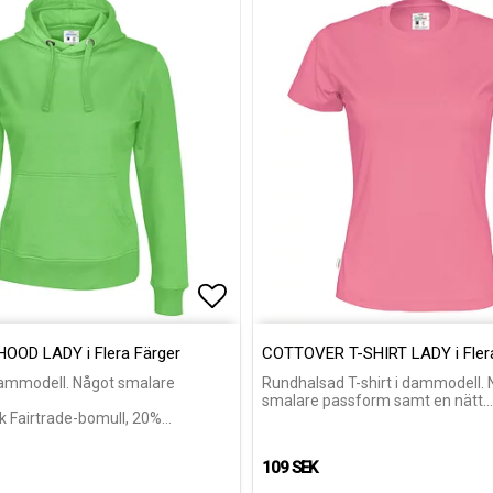
voritlistan
voritlistan
Lägg till i favoritlistan
Lägg till i favoritlistan
OD LADY i Flera Färger
COTTOVER T-SHIRT LADY i Fler
dammodell. Något smalare
Rundhalsad T-shirt i dammodell.
smalare passform samt en nätt…
k Fairtrade-bomull, 20%…
109 SEK