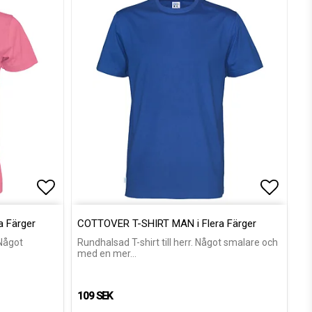
Lägg till i favoritlistan
Lägg till i favoritlistan
Lägg ti
Lägg ti
a Färger
COTTOVER T-SHIRT MAN i Flera Färger
 Något
Rundhalsad T-shirt till herr. Något smalare och
med en mer…
109 SEK