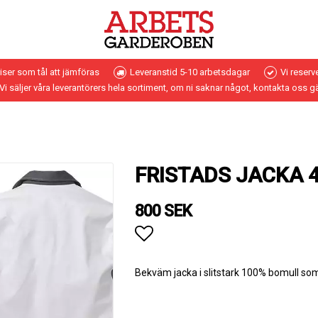
riser som tål att jämföras
Leveranstid 5-10 arbetsdagar
Vi reserv
Vi säljer våra leverantörers hela sortiment, om ni saknar något, kontakta oss g
FRISTADS JACKA 
800 SEK
Lägg till i favoritlistan
Bekväm jacka i slitstark 100% bomull so