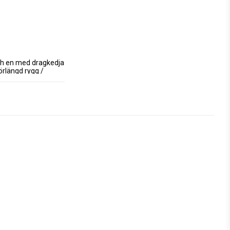
ch en med dragkedja 
örlängd rygg / 