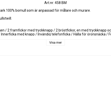
Art.nr: 458 BM
stark 100% bomull som är anpassad för målare och murare.

stwill.

gen / 2 framfickor med tryckknapp / 2 bröstfickor, en med tryckknapp o
 / Innerficka med knapp / Invändig telefonficka / Hälla för öronsnäcka / F
Visa mer