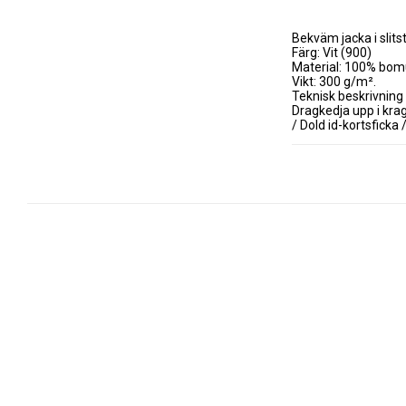
Bekväm jacka i slit
Färg: Vit (900)

Material: 100% bomull
Vikt: 300 g/m².

Teknisk beskrivning

Dragkedja upp i kra
/ Dold id-kortsficka