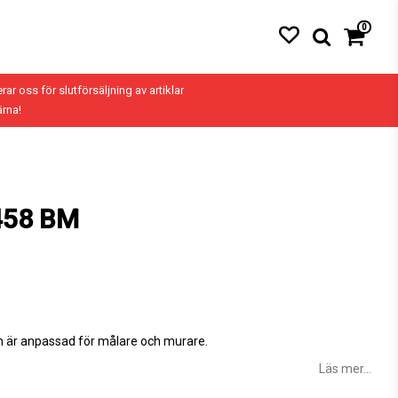
0
erar oss för slutförsäljning av artiklar
ärna!
458 BM
m är anpassad för målare och murare.
Läs mer...