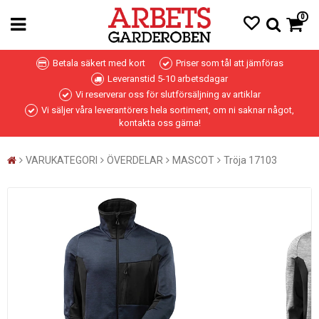
0
Betala säkert med kort
Priser som tål att jämföras
Leveranstid 5-10 arbetsdagar
Vi reserverar oss för slutförsäljning av artiklar
Vi säljer våra leverantörers hela sortiment, om ni saknar något,
kontakta oss gärna!
VARUKATEGORI
ÖVERDELAR
MASCOT
Tröja 17103