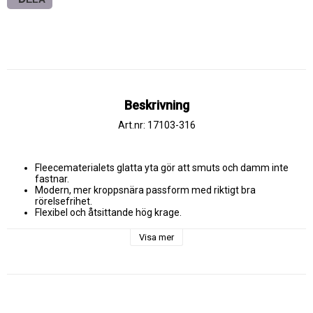
Beskrivning
Art.nr: 17103-316
Fleecematerialets glatta yta gör att smuts och damm inte 
Modern, mer kroppsnära passform med riktigt bra 
Hål för tummarna vid handleden.
Visa mer
MER INFO
Tvåfärgat. Modern, mer kroppsnära passform med riktigt bra 
rörelsefrihet. Hög krage. Ärmarna är formskurna. Stängning med 
blixtlås och invändigt vindfång. Bröstficka med blixtlås. Framfickor 