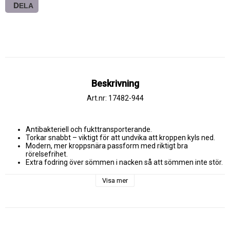
DELA
Beskrivning
Art.nr: 17482-944
Modern, mer kroppsnära passform med riktigt bra 
Ribbstickning på hals..
Visa mer
MER INFO
Fukttransporterande. Snabbtorkande. Antibakteriell. Modern, mer 
kroppsnära passform med riktigt bra rörelsefrihet. Nackband. 
Ribbstickning i halsen.
