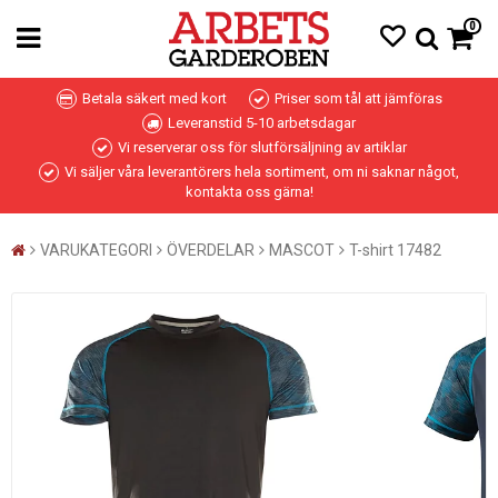
0
Betala säkert med kort
Priser som tål att jämföras
Leveranstid 5-10 arbetsdagar
Vi reserverar oss för slutförsäljning av artiklar
Vi säljer våra leverantörers hela sortiment, om ni saknar något,
kontakta oss gärna!
VARUKATEGORI
ÖVERDELAR
MASCOT
T-shirt 17482