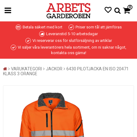
0
Betala säkert med kort
Priser som tål att jämföras
Leveranstid 5-10 arbetsdagar
Vi reserverar oss för slutförsäljning av artiklar
Vi säljer våra leverantörers hela sortiment, om ni saknar något,
kontakta oss gärna!
VARUKATEGORI
JACKOR
6430 PILOTJACKA EN ISO 20471
KLASS 3 ORANGE