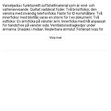
Varseljacka i funktionellt softshellmaterial som är vind- och 
vattenavvisande. Quiltat vadderat foder. Två bröstfickor, den 
vänstra med invändig telefonficka. Fäste för ID-kortshållare. Två 
innerfickor med blixtlås varav en större för t ex dokument. Två 
sidfickor. En ärmficka på vänster ärm. Innerficka med hål anpassat 
för handsfree på vänster sida. Ventilationsdragkedjor under 
ärmarna. Dragsko i midjan. Reglerbara ärmslut. Förlängd rygg för 
bästa komfort. Reflexpassportaler på ärmar och rygg. Avtagbar 
justerbar huva. Fleecefodrad krage och sidofickor för ökad komfort. 
Visa mer
Denna jacka är tillverkad i ett vind- och vattentätt material med 
VentAir membran.

(Storlek: XS_M  Klass2 övriga Klass 3)