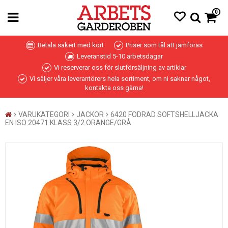
0
Betala säkert med kort
Priser som tål att jämföras
Leveranstid 5-10 arbetsdagar
Vi reserverar oss för slutförsäljning av artiklar
Vi säljer våra leverantörers hela sortiment, om ni saknar något,
kontakta oss gärna!
VARUKATEGORI
JACKOR
6420 FODRAD SOFTSHELLJACKA
EN ISO 20471 KLASS 3/2 ORANGE/GRÅ