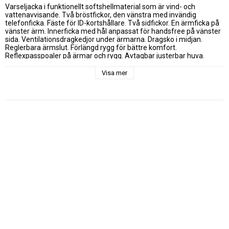
Varseljacka i funktionellt softshellmaterial som är vind- och 
vattenavvisande. Två bröstfickor, den vänstra med invändig 
telefonficka. Fäste för ID-kortshållare. Två sidfickor. En ärmficka på 
vänster ärm. Innerficka med hål anpassat för handsfree på vänster 
sida. Ventilationsdragkedjor under ärmarna. Dragsko i midjan. 
Reglerbara ärmslut. Förlängd rygg för bättre komfort. 
Reflexpasspoaler på ärmar och rygg. Avtagbar justerbar huva. 
Fleecefodrad krage för ökad komfort. Denna skaljacka är tillverkad i 
ett vind- och vattentätt material med VentAir membran.

Visa mer
(Storlek: XS-M Klass: 2 övriga Klass: 3)