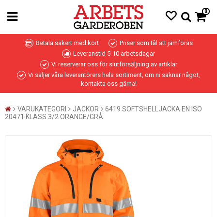
0
Betala säkert med kort
Priser som tål att jämföras
Leveranstid 5-10 arbetsdagar
Vi reserverar oss för slutförsäljning av artiklar
Vi säljer våra leverantörers hela sortiment, om ni saknar något,
kontakta oss gärna!
VARUKATEGORI
JACKOR
6419 SOFTSHELLJACKA EN ISO
20471 KLASS 3/2 ORANGE/GRÅ