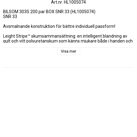
Art.nr: HL1005074
BILSOM 303S 200 par BOX SNR 33 (HL1005074)

SNR 33

Avsmalnande konstruktion för bättre individuell passform! 

Leight Stripe™ skumsammansättning: en intelligent blandning av 
gult och vitt polyuretanskum som känns mjukare både i handen och 
i örat. 

Visa mer
Enkel att rulla och sätta i ordentligt. Motstår tendensen att krypa ut 
urhörselgången. Mindre expansionstryck ger hög komfort vid 
långvarig användning. 

Slätt, smutsavvisande ytskikt som motverkar uppkomsten av smuts 
på öronpropparna.  Finns i två storlekar för bästa passformoch 
komfort.