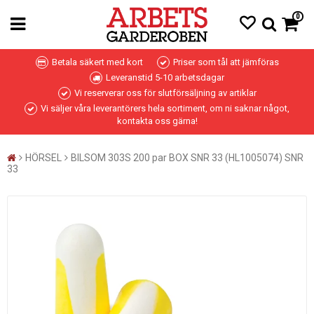
0
Betala säkert med kort
Priser som tål att jämföras
Leveranstid 5-10 arbetsdagar
Vi reserverar oss för slutförsäljning av artiklar
Vi säljer våra leverantörers hela sortiment, om ni saknar något,
kontakta oss gärna!
HÖRSEL
BILSOM 303S 200 par BOX SNR 33 (HL1005074) SNR
33