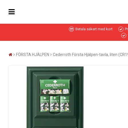
Betala säkert med kort
P
FÖRSTA HJÄLPEN
Cederroth Första Hjälpen-tavla, liten (CR