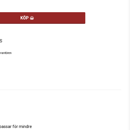
KÖP
S
erantören
passar för mindre
