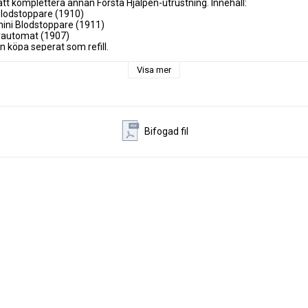
tt komplettera annan Första Hjälpen-utrustning. Innehåll:

Blodstoppare (1910)

mini Blodstoppare (1911)

rautomat (1907)

n köpa seperat som refill.
Visa mer
Bifogad fil