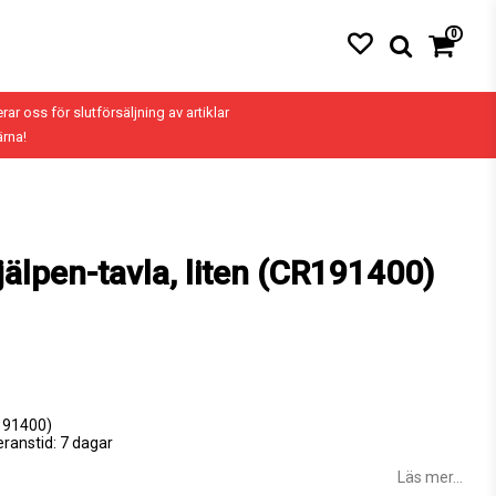
0
erar oss för slutförsäljning av artiklar
ärna!
älpen-tavla, liten (CR191400)
R191400)
eranstid: 7 dagar
Läs mer...