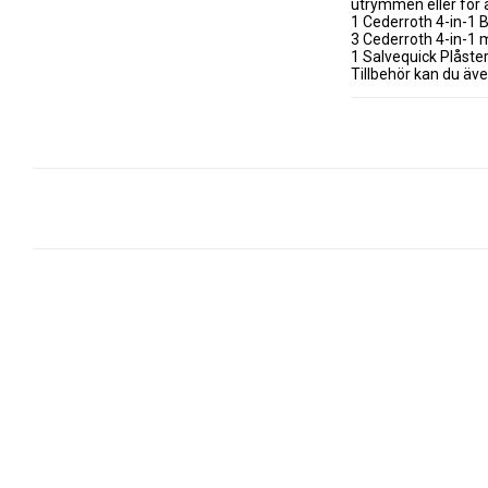
utrymmen eller för a
1 Cederroth 4-in-1 
3 Cederroth 4-in-1 
1 Salvequick Plåste
Tillbehör kan du äve