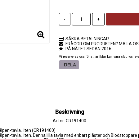
-
+
SÄKRA BETALNINGAR
FRÅGOR OM PRODUKTEN? MAILA OS
PÅ NÄTET SEDAN 2016
Vi reserveras oss för att artiklar kan vara slut hos lev
DELA
Beskrivning
Art.nr: CR191400
lpen-tavla, liten (CR191400)

lpen-tavla, liten. Denna lilla tavla med enbart plåster och Blodstoppare 