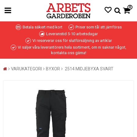
0
Betala säkert med kort
Priser som tål att jämföras
Leveranstid 5-10 arbetsdagar
Vi reserverar oss för slutförsäljning av artiklar
Vi säljer våra leverantörers hela sortiment, om ni saknar något,
kontakta oss gärna!
VARUKATEGORI
BYXOR
2514 MIDJEBYXA SVART