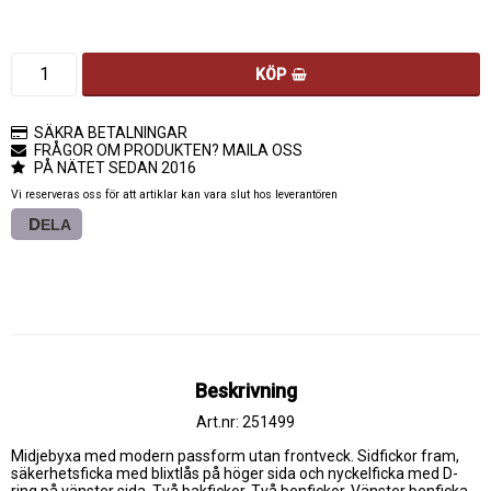
KÖP
SÄKRA BETALNINGAR
FRÅGOR OM PRODUKTEN? MAILA OSS
PÅ NÄTET SEDAN 2016
Vi reserveras oss för att artiklar kan vara slut hos leverantören
DELA
Beskrivning
Art.nr: 251499
Midjebyxa med modern passform utan frontveck. Sidfickor fram, 
säkerhetsficka med blixtlås på höger sida och nyckelficka med D-
ring på vänster sida. Två bakfickor. Två benfickor. Vänster benficka 