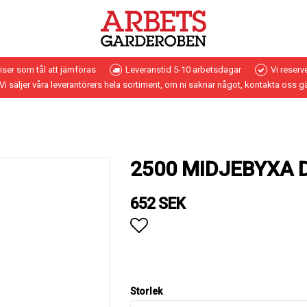
riser som tål att jämföras
Leveranstid 5-10 arbetsdagar
Vi reserv
Vi säljer våra leverantörers hela sortiment, om ni saknar något, kontakta oss g
2500 MIDJEBYXA 
652 SEK
Lägg till i favoritlistan
Storlek