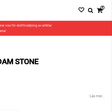
0
erar oss för slutförsäljning av artiklar
ärna!
DAM STONE
Läs mer...