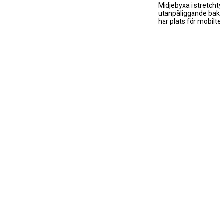
Midjebyxa i stretcht
utanpåliggande bakfi
har plats för mobilt