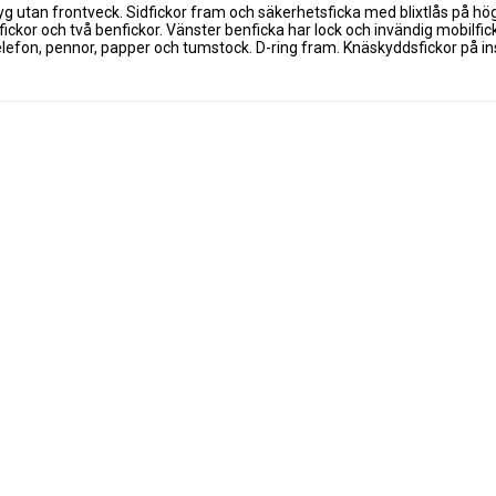
yg utan frontveck. Sidfickor fram och säkerhetsficka med blixtlås på hög
ckor och två benfickor. Vänster benficka har lock och invändig mobilfick
elefon, pennor, papper och tumstock. D-ring fram. Knäskyddsfickor på in