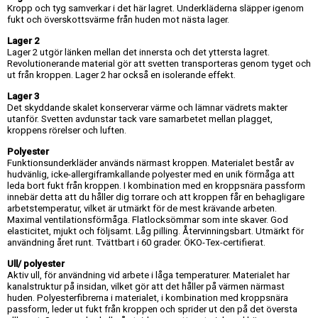
Kropp och tyg samverkar i det här lagret. Underkläderna släpper igenom
fukt och överskottsvärme från huden mot nästa lager.
Lager 2
Lager 2 utgör länken mellan det innersta och det yttersta lagret.
Revolutionerande material gör att svetten transporteras genom tyget och
ut från kroppen. Lager 2 har också en isolerande effekt.
Lager 3
Det skyddande skalet konserverar värme och lämnar vädrets makter
utanför. Svetten avdunstar tack vare samarbetet mellan plagget,
kroppens rörelser och luften.
Polyester
Funktionsunderkläder används närmast kroppen. Materialet består av
hudvänlig, icke-allergiframkallande polyester med en unik förmåga att
leda bort fukt från kroppen. I kombination med en kroppsnära passform
innebär detta att du håller dig torrare och att kroppen får en behagligare
arbetstemperatur, vilket är utmärkt för de mest krävande arbeten.
Maximal ventilationsförmåga. Flatlocksömmar som inte skaver. God
elasticitet, mjukt och följsamt. Låg pilling. Återvinningsbart. Utmärkt för
användning året runt. Tvättbart i 60 grader. ÖKO-Tex-certifierat.
Ull/ polyester
Aktiv ull, för användning vid arbete i låga temperaturer. Materialet har
kanalstruktur på insidan, vilket gör att det håller på värmen närmast
huden. Polyesterfibrerna i materialet, i kombination med kroppsnära
passform, leder ut fukt från kroppen och sprider ut den på det översta