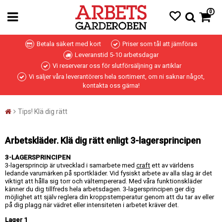
0
Betala säkert med kort
Priser som tål att jämföras
Leveranstid 5-10 arbetsdagar
Vi reserverar oss för slutförsäljning av artiklar
Vi säljer våra leverantörers hela sortiment, om ni saknar något,
kontakta oss gärna!
Tips! Klä dig rätt
Arbetskläder. Klä dig rätt enligt 3-lagersprincipen
3-LAGERSPRINCIPEN
3-lagersprincip är utvecklad i samarbete med
craft
ett av världens
ledande varumärken på sportkläder. Vid fysiskt arbete av alla slag är det
viktigt att hålla sig torr och vältempererad. Med våra funktionskläder
känner du dig tillfreds hela arbetsdagen. 3-lagersprincipen ger dig
möjlighet att själv reglera din kroppstemperatur genom att du tar av eller
på dig plagg när vädret eller intensiteten i arbetet kräver det.
Lager 1