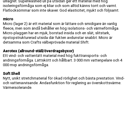
ulllagret. Superwashed ull på utsidan ger ett material med hög
isoleringsförmåga som ej kliar och som alltid känns torrt och varmt.
Flatlocksömmar som inte skaver. God elasticitet, mjukt och följsamt.
micro
Micro (lager 2) är ett material som är lättare och smidigare än vanlig
fleece, men som ändå behåller en hög isolations- och värmeförmåga.
Micro-plaggen har en mjuk, borstad insida och en slät, slitstark,
ripstopstrukturerad utsida där fukten avdunstar snabbt. Micro är
detsamma som Crafts välbeprövade material Shift.
Aerotex (allround-ställ/överdragsbyxor)
Ett vind- och vattentätt material med hög fukttransports- och
andningsförmåga. Lättskött och hållbart. 3 000 mm vattenpelare och 4
000 mvp andningsförmåga.
Soft Shell
Nytt, unikt stretchmaterial för ökad rörlighet och bästa prestation. Vind-
och vattenavvisande. Andasfunktion för reglering av överskottsvärme.
Värmeisolerande.