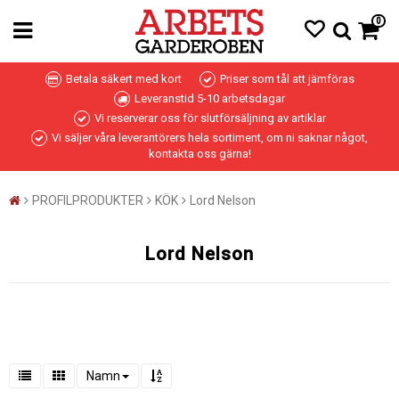
0
Betala säkert med kort
Priser som tål att jämföras
Leveranstid 5-10 arbetsdagar
Vi reserverar oss för slutförsäljning av artiklar
Vi säljer våra leverantörers hela sortiment, om ni saknar något,
kontakta oss gärna!
PROFILPRODUKTER
KÖK
Lord Nelson
Lord Nelson
Namn