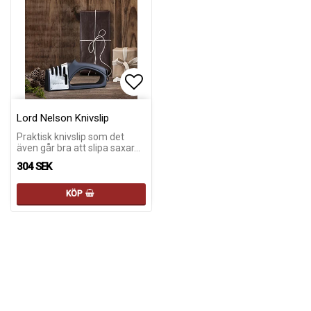
Lägg till i favoritlistan
Lord Nelson Knivslip
Praktisk knivslip som det
även går bra att slipa saxar…
304 SEK
KÖP