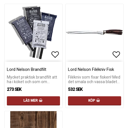
Lägg till i favoritlistan
Lägg 
Lord Nelson Brandfilt
Lord Nelson Filékniv Fisk
Mycket praktisk brandfilt att
Filékniv som fixar fisken! Med
ha i köket och som om…
det smala och vassa bladet…
273 SEK
532 SEK
LÄS MER
KÖP