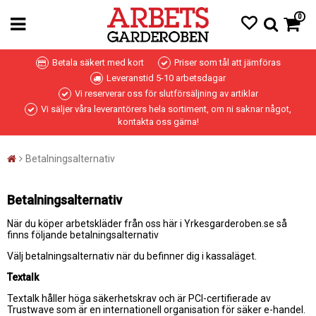
0
Betala säkert med kort
Priser som tål att jämföras
Leveranstid 5-10 arbetsdagar
Vi reserverar oss för slutförsäljning av artiklar
Vi säljer våra leverantörers hela sortiment, om ni saknar något,
kontakta oss gärna!
Betalningsalternativ
Betalningsalternativ
När du köper arbetskläder från oss här i Yrkesgarderoben.se så
finns följande betalningsalternativ
Välj betalningsalternativ när du befinner dig i kassaläget.
Textalk
Textalk håller höga säkerhetskrav och är PCI-certifierade av
Trustwave som är en internationell organisation för säker e-handel.