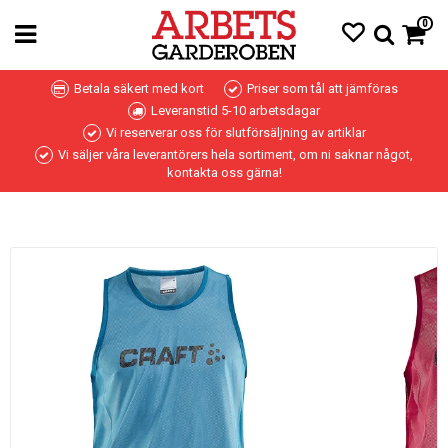
0
Betala säkert med kort
Priser som tål att jämföras
Leveranstid 5-10 arbetsdagar
Vi reserverar oss för slutförsäljning av artiklar
Vi säljer våra leverantörers hela sortiment, om ni saknar något,
kontakta oss gärna!